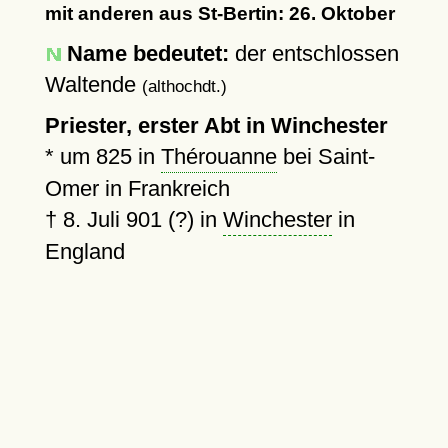
mit anderen aus St-Bertin: 26. Oktober
Name bedeutet:
der entschlossen
Waltende
(althochdt.)
Priester, erster Abt in Winchester
*
um 825
in
Thérouanne
bei Saint-
Omer in Frankreich
†
8. Juli 901 (?)
in
Winchester
in
England