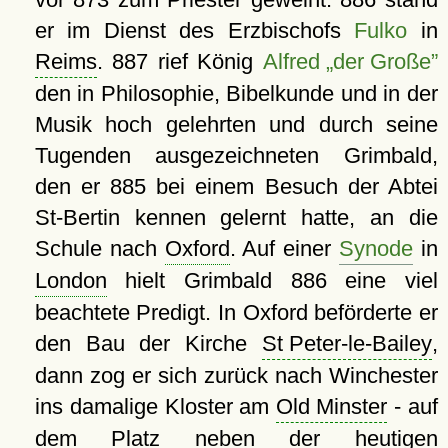
er im Dienst des Erzbischofs
Fulko
in
Reims
. 887 rief König
Alfred „der Große”
den in Philosophie, Bibelkunde und in der
Musik hoch gelehrten und durch seine
Tugenden ausgezeichneten Grimbald,
den er 885 bei einem Besuch der Abtei
St-Bertin kennen gelernt hatte, an die
Schule nach
Oxford
. Auf einer
Synode
in
London
hielt Grimbald 886 eine viel
beachtete Predigt. In Oxford beförderte er
den Bau der Kirche
St Peter-le-Bailey
,
dann zog er sich zurück nach Winchester
ins damalige Kloster am
Old Minster
- auf
dem Platz neben der heutigen