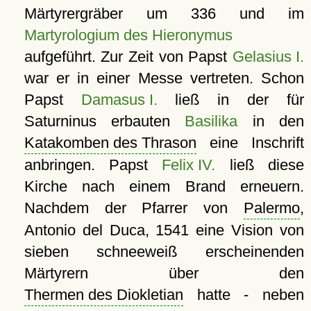
Märtyrergräber um 336 und im
Martyrologium des Hieronymus
aufgeführt. Zur Zeit von Papst
Gelasius I.
war er in einer Messe vertreten. Schon
Papst
Damasus I.
ließ in der für
Saturninus erbauten
Basilika
in den
Katakomben des Thrason
eine Inschrift
anbringen. Papst
Felix IV.
ließ diese
Kirche nach einem Brand erneuern.
Nachdem der Pfarrer von
Palermo
,
Antonio del Duca, 1541 eine Vision von
sieben schneeweiß erscheinenden
Märtyrern über den
Thermen des Diokletian
hatte - neben