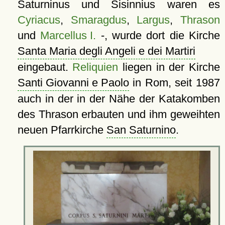
Saturninus und Sisinnius waren es
Cyriacus
,
Smaragdus
,
Largus
,
Thrason
und
Marcellus I.
-, wurde dort die Kirche
Santa Maria degli Angeli e dei Martiri
eingebaut.
Reliquien
liegen in der Kirche
Santi Giovanni e Paolo
in Rom, seit 1987
auch in der in der Nähe der Katakomben
des Thrason erbauten und ihm geweihten
neuen Pfarrkirche
San Saturnino
.