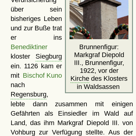
über sein
bisheriges Leben
und zur Buße trat
er ins
Benediktiner
Brunnenfigur:
Markgraf Diepold
kloster
Siegburg
III., Brunnenfigur,
ein. 1126 kam er
1922, vor der
mit
Bischof Kuno
Kirche
des Klosters
nach
in Waldsassen
Regensburg
,
lebte dann zusammen mit einigen
Gefährten als Einsiedler im Wald auf
Land, das ihm Markgraf Diepold III. von
Vohburg zur Verfügung stellte. Aus der