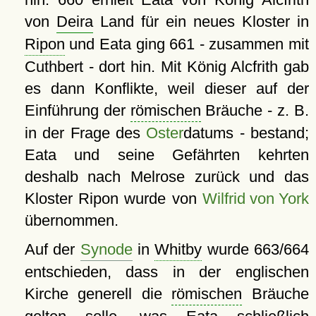
von
Deira
Land für ein neues Kloster in
Ripon
und Eata ging 661 - zusammen mit
Cuthbert - dort hin. Mit König Alcfrith gab
es dann Konflikte, weil dieser auf der
Einführung der
römischen
Bräuche - z. B.
in der Frage des
Oster
datums - bestand;
Eata und seine Gefährten kehrten
deshalb nach Melrose zurück und das
Kloster Ripon wurde von
Wilfrid von York
übernommen.
Auf der
Synode
in
Whitby
wurde 663/664
entschieden, dass in der englischen
Kirche generell die
römischen
Bräuche