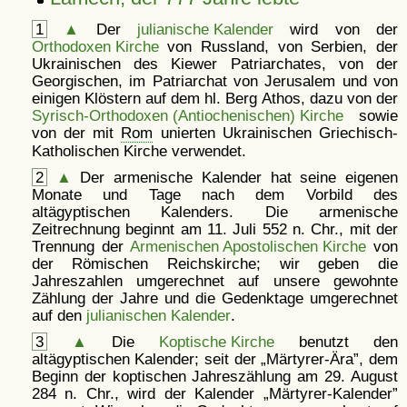
1
▲
Der
julianische Kalender
wird von der
Orthodoxen Kirche
von Russland, von Serbien, der
Ukrainischen des Kiewer Patriarchates, von der
Georgischen, im Patriarchat von Jerusalem und von
einigen Klöstern auf dem hl. Berg Athos, dazu von der
Syrisch-Orthodoxen (Antiochenischen) Kirche
sowie
von der mit
Rom
unierten Ukrainischen Griechisch-
Katholischen Kirche verwendet.
2
▲
Der armenische Kalender hat seine eigenen
Monate und Tage nach dem Vorbild des
altägyptischen Kalenders. Die armenische
Zeitrechnung beginnt am 11. Juli 552 n. Chr., mit der
Trennung der
Armenischen Apostolischen Kirche
von
der Römischen Reichskirche; wir geben die
Jahreszahlen umgerechnet auf unsere gewohnte
Zählung der Jahre und die Gedenktage umgerechnet
auf den
julianischen Kalender
.
3
▲
Die
Koptische Kirche
benutzt den
altägyptischen Kalender; seit der
Märtyrer-Ära
, dem
Beginn der koptischen Jahreszählung am 29. August
284 n. Chr., wird der Kalender
Märtyrer-Kalender