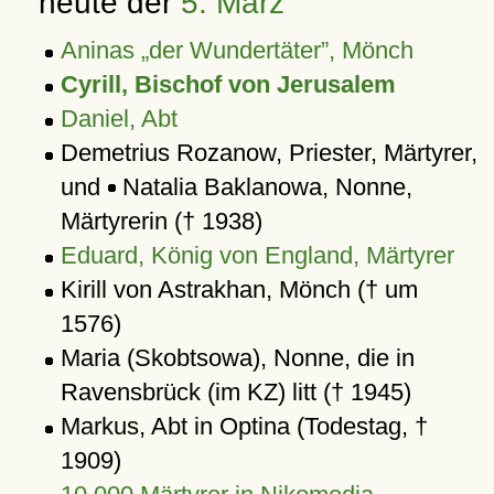
heute der
5. März
Aninas
der Wundertäter
, Mönch
Cyrill, Bischof von Jerusalem
Daniel, Abt
Demetrius Rozanow, Priester, Märtyrer,
und
Natalia Baklanowa, Nonne,
Märtyrerin († 1938)
Eduard, König von England, Märtyrer
Kirill von Astrakhan, Mönch († um
1576)
Maria (Skobtsowa), Nonne, die in
Ravensbrück (im KZ) litt († 1945)
Markus, Abt in Optina (Todestag, †
1909)