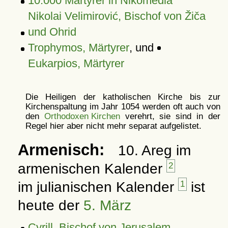
10.000 Märtyrer in Nikomedia
Nikolai Velimirović, Bischof von Žiča
und Ohrid
Trophymos, Märtyrer
, und
Eukarpios, Märtyrer
Die Heiligen der katholischen Kirche bis zur
Kirchenspaltung im Jahr 1054 werden oft auch von
den
Orthodoxen Kirchen
verehrt, sie sind in der
Regel hier aber nicht mehr separat aufgelistet.
Armenisch:
10. Areg im
armenischen Kalender
2
im julianischen Kalender
1
ist
heute der
5. März
Cyrill, Bischof von Jerusalem