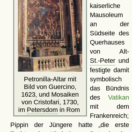
kaiserliche
Mausoleum
an der
Südseite des
Querhauses
von Alt-
St.-Peter
und
festigte damit
symbolisch
Petronilla-Altar mit
Bild von Guercino,
das Bündnis
1623, und Mosaiken
des
Vatikan
von Cristofari, 1730,
mit dem
im
Petersdom
in Rom
Frankenreich;
Pippin der Jüngere hatte
die erste