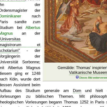
ihn der
Ordensmagister der
Dominikaner
nach
Paris sandte zum
Studium bei
Albertus
Magnus
an der
Universitas
magistrorum et
scholarium
- der
Vorgängerin der
Universität Sorbonne;
mit Albertus Magnus
Gemälde: Thomas' inspirier
Vatikanische Museen
diesem ging er 1248
nach Köln, wurde dort
dessen Assistent beim
Aufbau des Studium generale am
Dom
und hielt e
Vorlesungen zu biblischen Themen. Mit philosophi
theologischen Vorlesungen begann Thomas 1252 in Paris 