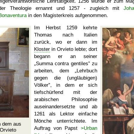
eigenverantwortliche Lehrtätigkeit. 1256 wurde er zum Mag
der Theologie ernannt und 1257 - zugleich mit
Joh
Bonaventura
in den Magisterkreis aufgenommen.
Im Herbst 1259 kehrte
Thomas nach Italien
zurück, wo er dann im
Kloster
in Orvieto lebte; dort
begann er an seiner
Summa contra gentiles
zu
arbeiten, dem
Lehrbuch
gegen die (ungläubigen)
Völker
, in dem er sich
tiefschürfend mit der
arabischen Philosophie
auseinandersetzte und ab
1261 als Lektor einfache
Mönche unterrichtete. Im
n dem aus
Auftrag von Papst
>Urban
Orvieto