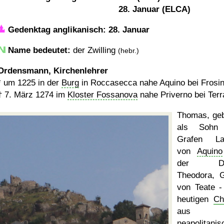
28. Januar (ELCA)
Gedenktag anglikanisch: 28. Januar
Name bedeutet:
der Zwilling
(hebr.)
Ordensmann, Kirchenlehrer
*
um 1225
in der
Burg
in Roccasecca nahe Aquino bei Frosino
†
7. März 1274
im
Kloster Fossanova
nahe Priverno bei Terra
Thomas, ge
als Sohn
Grafen Lan
von
Aquino
der Do
Theodora, G
von Teate 
heutigen
Chi
aus d
neapolitanis