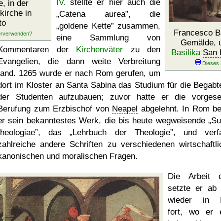
IV.
stellte er hier auch die
e, in der
kirche
in
Catena aurea
, die
to
goldene Kette
zusammen,
Francesco B
eine Sammlung von
Gemälde, u
Kommentaren der
Kirchenväter
zu den
Basilika
San 
Evangelien, die dann weite Verbreitung
fand. 1265 wurde er nach Rom gerufen, um
dort im Kloster an
Santa Sabina
das Studium für die Begabt
der Studenten aufzubauen; zuvor hatte er die vorges
Berufung zum Erzbischof von
Neapel
abgelehnt. In Rom b
er sein bekanntestes Werk, die bis heute wegweisende
S
theologiae
, das
Lehrbuch der Theologie
, und verf
zahlreiche andere Schriften zu verschiedenen wirtschaftli
kanonischen und moralischen Fragen.
Die Arbeit 
setzte er ab
wieder in P
fort, wo er 