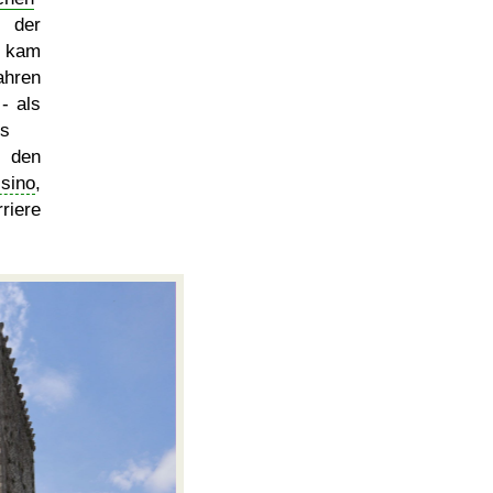
e der
, kam
ahren
- als
es
 den
sino
,
riere