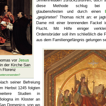
Sinnenfreuden zurückzuführen, doch s
diese Methode schlug bei
glaubensfesten und durch einen
gegürteten
Thomas nicht an: er jagt
Dame mit einer brennenden Fackel i
Flucht. Mit Hilfe einiger verklei
Ordensbrüder soll ihm schließlich die F
aus dem Familiengefängnis gelungen se
 Thomas vor
Jesus
 in der
Kirche San
n Florenz
Nach seiner Befreiung
im Herbst 1245 folgten
weitere Studien in
Bologna im Kloster an
San Domenico
, von wo