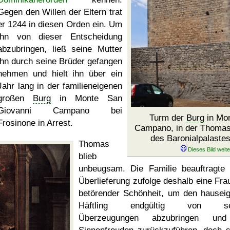
Gegen den Willen der Eltern trat
er 1244 in diesen Orden ein. Um
ihn von dieser Entscheidung
abzubringen, ließ seine Mutter
ihn durch seine Brüder gefangen
nehmen und hielt ihn über ein
Jahr lang in der familieneigenen
großen
Burg
in Monte San
Giovanni Campano bei
Turm der
Burg
in Mon
Frosinone in Arrest.
Campano, in der Thomas 
des Baronialpalastes
Thomas
blieb
unbeugsam. Die Familie beauftragte 
Überlieferung zufolge deshalb eine Fra
betörender Schönheit, um den hausei
Häftling endgültig von se
Überzeugungen abzubringen un