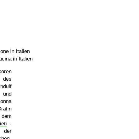
ne in Italien
cina in Italien
boren
 des
dulf
und
nna
räfin
- dem
eti
-
er
chen