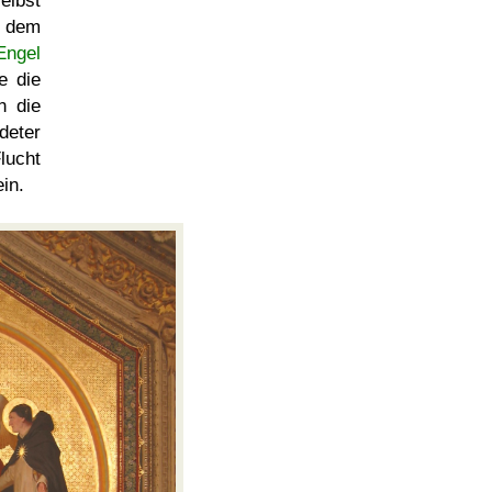
elbst
 dem
Engel
e die
n die
deter
lucht
in.