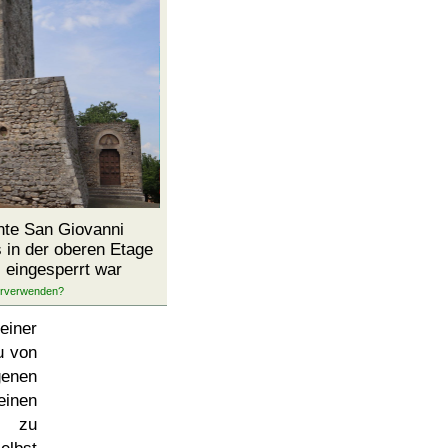
te San Giovanni
in der oberen Etage
 eingesperrt war
einer
u von
genen
inen
d zu