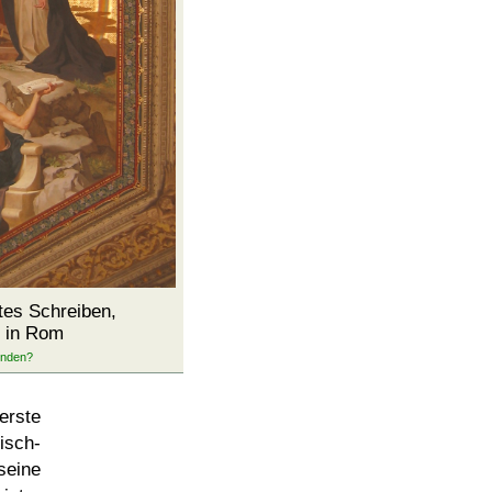
tes Schreiben,
in Rom
rste
sch-
seine