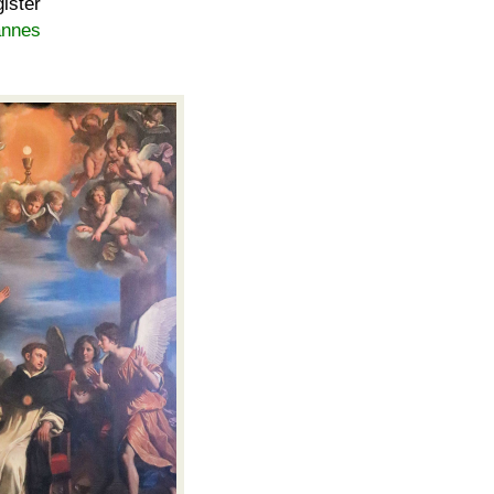
ister
annes