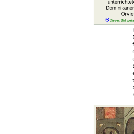
unterrichtet
Dominikaner
Orvie