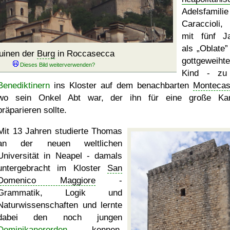
Adelsfamili
Caraccioli
mit fünf J
als
Oblate
uinen der
Burg
in Roccasecca
gottgeweiht
Kind - zu
Benediktinern
ins Kloster auf dem benachbarten
Montecas
wo sein Onkel Abt war, der ihn für eine große Kar
präparieren sollte.
Mit 13 Jahren studierte Thomas
an der neuen weltlichen
Universität in Neapel - damals
untergebracht im Kloster
San
Domenico Maggiore
-
Grammatik, Logik und
Naturwissenschaften und lernte
dabei den noch jungen
Dominikanerorden
kennen.