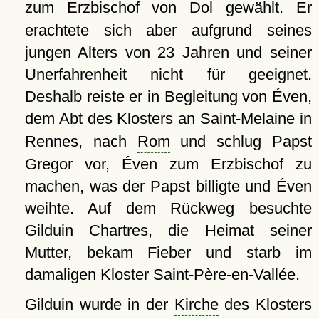
zum Erzbischof von
Dol
gewählt. Er
erachtete sich aber aufgrund seines
jungen Alters von 23 Jahren und seiner
Unerfahrenheit nicht für geeignet.
Deshalb reiste er in Begleitung von Éven,
dem Abt des Klosters an
Saint-Melaine
in
Rennes, nach
Rom
und schlug Papst
Gregor vor, Éven zum Erzbischof zu
machen, was der Papst billigte und Éven
weihte. Auf dem Rückweg besuchte
Gilduin Chartres, die Heimat seiner
Mutter, bekam Fieber und starb im
damaligen
Kloster Saint-Père-en-Vallée
.
Gilduin wurde in der
Kirche
des Klosters