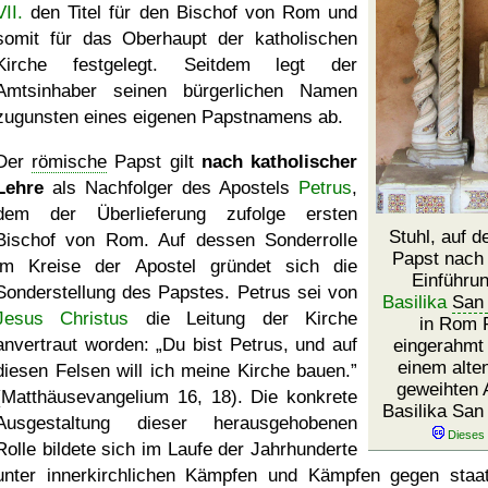
VII.
den Titel für den Bischof von Rom und
somit für das Oberhaupt der katholischen
Kirche festgelegt. Seitdem legt der
Amtsinhaber seinen bürgerlichen Namen
zugunsten eines eigenen Papstnamens ab.
Der
römische
Papst gilt
nach katholischer
Lehre
als Nachfolger des Apostels
Petrus
,
dem der Überlieferung zufolge ersten
Stuhl, auf d
Bischof von Rom. Auf dessen Sonderrolle
Papst nach 
im Kreise der Apostel gründet sich die
Einführu
Sonderstellung des Papstes. Petrus sei von
Basilika
San 
Jesus Christus
die Leitung der Kirche
in Rom P
anvertraut worden:
Du bist Petrus, und auf
eingerahmt
einem alte
diesen Felsen will ich meine Kirche bauen.
geweihten 
(Matthäusevangelium 16, 18). Die konkrete
Basilika San
Ausgestaltung dieser herausgehobenen
Rolle bildete sich im Laufe der Jahrhunderte
unter innerkirchlichen Kämpfen und Kämpfen gegen staat