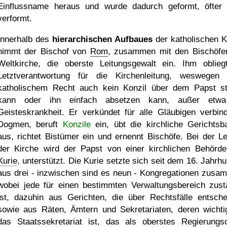
Einflussname heraus und wurde dadurch geformt, öfter
verformt.
Innerhalb des
hierarchischen Aufbaues
der katholischen K
nimmt der Bischof von
Rom
, zusammen mit den Bischöfe
Weltkirche, die oberste Leitungsgewalt ein. Ihm oblieg
Letztverantwortung für die Kirchenleitung, weswegen
katholischem Recht auch kein Konzil über dem Papst s
kann oder ihn einfach absetzen kann, außer etwa
Geisteskrankheit. Er verkündet für alle Gläubigen verbind
Dogmen, beruft
Konzile
ein, übt die kirchliche Gerichtsba
aus, richtet Bistümer ein und ernennt Bischöfe. Bei der Le
der Kirche wird der Papst von einer kirchlichen Behörde
Kurie
, unterstützt. Die Kurie setzte sich seit dem 16. Jahrh
aus drei - inzwischen sind es neun - Kongregationen zusa
wobei jede für einen bestimmten Verwaltungsbereich zust
ist, dazuhin aus Gerichten, die über Rechtsfälle entsche
sowie aus Räten, Ämtern und Sekretariaten, deren wichti
das Staatssekretariat ist, das als oberstes Regierungs