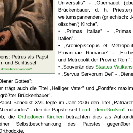
Universalis
-
Oberhaupt (obe
Brückenbauer, d. h. Priester
weltumspannenden (griechisch:
olischen
) Kirche
,
•
Primas Italiae
-
Primas
Italien
,
•
Archiepiscopus et Metropoli
Provinciae Romanae
-
Erzbi
ens: Petrus als Papst
und Metropolit der Provinz
Rom
,
um und Schlüssel
•
Souverän des
Staates Vatikans
•
Servus Servorum Dei
-
Diene
Diener Gottes
;
er trägt auch die Titel
Heiliger Vater
und
Pontifex maxi
größter Brückenbauer
.
Papst Benedikt XVI. legte im Jahr 2006 den Titel
Patriarc
Abendlandes
- den die Päpste seit
Leo I.
dem Großen
tru
ab; die
Orthodoxen Kirchen
betrachten dies als Aufkünd
einer Selbstbeschränkung des Papstes gegenüber
Orthodoxie.