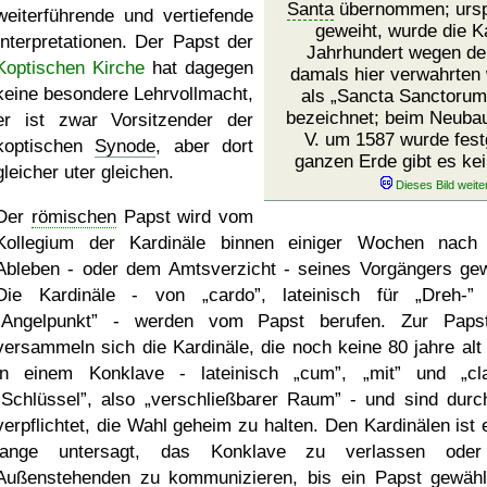
Santa
übernommen; ursp
weiterführende und vertiefende
geweiht, wurde die K
Interpretationen. Der Papst der
Jahrhundert wegen de
Koptischen Kirche
hat dagegen
damals hier verwahrten
keine besondere Lehrvollmacht,
als
Sancta Sanctorum
bezeichnet; beim Neubau
er ist zwar Vorsitzender der
V. um 1587 wurde fest
koptischen
Synode
, aber dort
ganzen Erde gibt es kei
gleicher uter gleichen.
Der
römischen
Papst wird vom
Kollegium der Kardinäle binnen einiger Wochen nac
Ableben - oder dem Amtsverzicht - seines Vorgängers gew
Die Kardinäle - von
cardo
, lateinisch für
Dreh-
Angelpunkt
- werden vom Papst berufen. Zur Papst
versammeln sich die Kardinäle, die noch keine 80 jahre alt 
in einem Konklave - lateinisch
cum
,
mit
und
cl
Schlüssel
, also
verschließbarer Raum
- und sind durc
verpflichtet, die Wahl geheim zu halten. Den Kardinälen ist 
lange untersagt, das Konklave zu verlassen oder
Außenstehenden zu kommunizieren, bis ein Papst gewählt