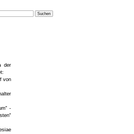
Suchen
s
der
t:
f von
halter
rum
-
sten
siae