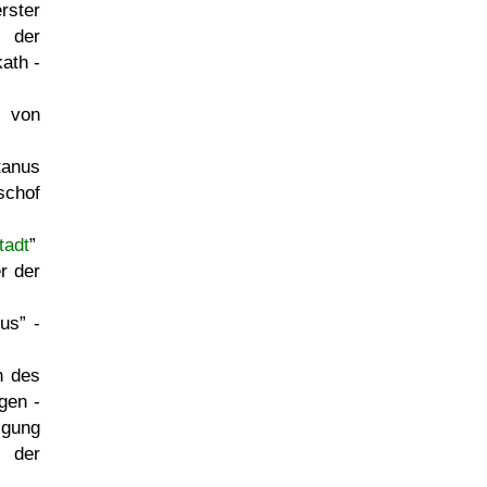
rster
) der
kath -
 von
tanus
schof
tadt
r der
mus
-
h des
gen -
igung
 der