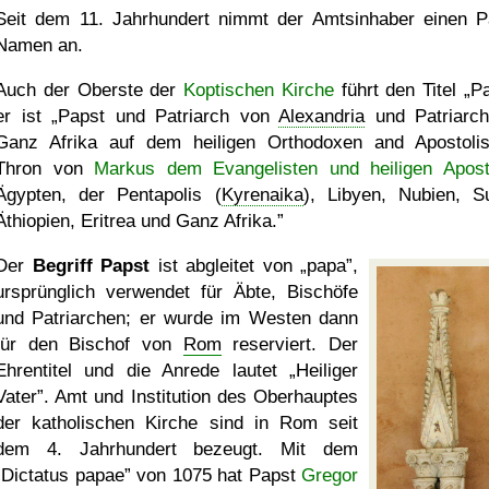
Seit dem 11. Jahrhundert nimmt der Amtsinhaber einen P
Namen an.
Auch der Oberste der
Koptischen Kirche
führt den Titel
P
er ist
Papst und Patriarch von
Alexandria
und Patriarc
Ganz Afrika auf dem heiligen Orthodoxen and Apostoli
Thron von
Markus dem Evangelisten und heiligen Apost
Ägypten, der Pentapolis (
Kyrenaika
), Libyen, Nubien, S
Äthiopien, Eritrea und Ganz Afrika.
Der
Begriff Papst
ist abgleitet von
papa
,
ursprünglich verwendet für Äbte, Bischöfe
und Patriarchen; er wurde im Westen dann
für den Bischof von
Rom
reserviert. Der
Ehrentitel und die Anrede lautet
Heiliger
Vater
. Amt und Institution des Oberhauptes
der katholischen Kirche sind in Rom seit
dem 4. Jahrhundert bezeugt. Mit dem
Dictatus papae
von 1075 hat Papst
Gregor