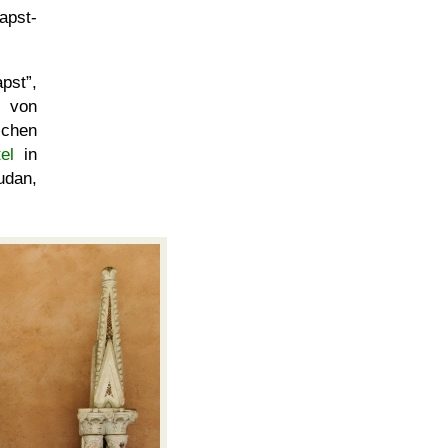
apst-
apst
,
h von
schen
el
in
udan,