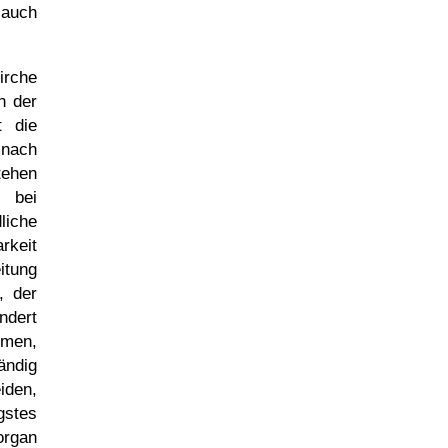
 auch
irche
n der
t die
 nach
tehen
 bei
liche
rkeit
itung
, der
undert
mmen,
ändig
iden,
gstes
organ