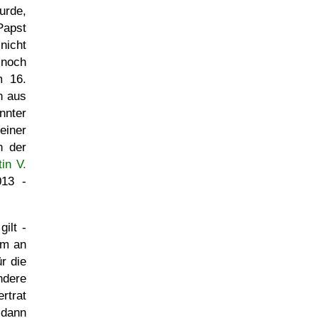
urde,
Papst
nicht
 noch
m 16.
n aus
nnter
einer
n der
in V.
013 -
gilt -
om an
ür die
dere
rtrat
 dann