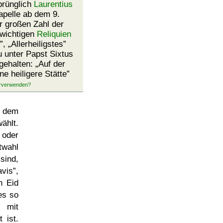
rünglich
Laurentius
apelle ab dem 9.
r großen Zahl der
 wichtigen
Reliquien
,
Allerheiligstes
 unter Papst Sixtus
gehalten:
Auf der
ne heiligere Stätte
h dem
ählt.
oder
wahl
sind,
avis
,
h Eid
es so
 mit
 ist.