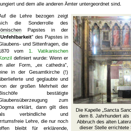
fungiert und dem alle anderen Ämter untergeordnet sind.
Auf die Lehre bezogen zeigt
sich die Sonderrolle des
römischen
Papstes in der
Unfehlbarkeit
des Papstes in
Glaubens- und Sittenfragen, die
1870 vom
1. Vatikanischen
Konzil
definiert wurde: Wenn er
in aller Form,
ex cathedra
,
eine in der Gesamtkirche (!)
überlieferte und geglaubte und
von der großen Mehrheit der
Bischöfe bestätigte
Glaubensüberzeugung zum
Dogma erklärt, dann gilt dies
Die Kapelle
Sancta San
als verbindliche und
dem 8. Jahrhundert als
irrtumsfreie Lehre, die nur noch
Abbruch des alten Later
dieser Stelle errichtet
offen bleibt für erklärende,