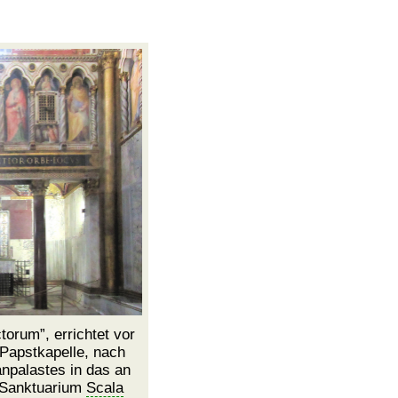
ctorum
, errichtet vor
 Papstkapelle, nach
anpalastes in das an
e Sanktuarium
Scala