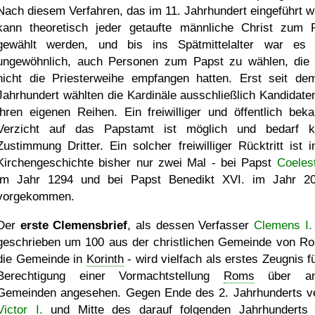
Nach diesem Verfahren, das im 11. Jahrhundert eingeführt w
kann theoretisch jeder getaufte männliche Christ zum 
gewählt werden, und bis ins Spätmittelalter war es 
ungewöhnlich, auch Personen zum Papst zu wählen, die
nicht die Priesterweihe empfangen hatten. Erst seit de
Jahrhundert wählten die Kardinäle ausschließlich Kandidate
ihren eigenen Reihen. Ein freiwilliger und öffentlich beka
Verzicht auf das Papstamt ist möglich und bedarf k
Zustimmung Dritter. Ein solcher freiwilliger Rücktritt ist i
Kirchengeschichte bisher nur zwei Mal - bei Papst
Coelest
im Jahr 1294 und bei Papst Benedikt XVI. im Jahr 2
vorgekommen.
Der
erste Clemensbrief
, als dessen Verfasser
Clemens I.
geschrieben um 100 aus der christlichen Gemeinde von R
die Gemeinde in
Korinth
- wird vielfach als erstes Zeugnis f
Berechtigung einer Vormachtstellung
Roms
über an
Gemeinden angesehen. Gegen Ende des 2. Jahrhunderts ve
Victor I.
und Mitte des darauf folgenden Jahrhunderts