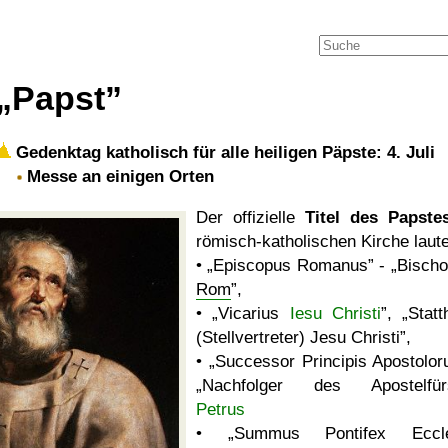
Papst
Gedenktag katholisch für alle heiligen Päpste: 4. Juli
Messe an einigen Orten
Der offizielle
Titel des Papste
römisch-katholischen Kirche laute
•
Episcopus Romanus
-
Bischo
Rom
,
•
Vicarius
Iesu Christi
,
Statt
(Stellvertreter) Jesu Christi
,
•
Successor Principis Apostolo
Nachfolger des Apostelfür
Petrus
•
Summus Pontifex Eccle