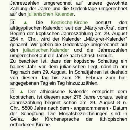
Jahreszahlen umgerechnet auf unsere gewohnte
Zählung der Jahre und die Gedenktage umgerechnet
auf den
julianischen Kalender
.
3
▲
Die
Koptische Kirche
benutzt den
altägyptischen Kalender; seit der
Märtyrer-Ära
, dem
Beginn der koptischen Jahreszählung am 29. August
284 n. Chr., wird der Kalender
Märtyrer-Kalender
genannt. Wir geben die Gedenktage umgerechnet auf
den
julianischen Kalender
und die Jahreszahlen
umgerechnet auf die Jahre nach Christi Geburt.
Zu beachten ist, dass der koptische Schalttag ein
halbes Jahr vor dem julianischen liegt, nämlich am
Tag nach dem 29. August. In Schaltjahren ist deshalb
von diesem Tag bis zum 28. Februar zum hier
angegebenen Tag ein Tag hinzuzuzählen.
4
▲
Der äthiopische Kalender entspricht dem
koptischen, ist diesem aber 276 Jahre voraus, seine
Jahreszählung beginnt schon am 29. August 8 n.
Chr., 5500 Jahre nach dem - angenommenen - Datum
der Schöpfung. Die Monatsbezeichnungen sind in
Ge’ez, der Kirchensprache der äthiopischen
orthodoxen Kirche.