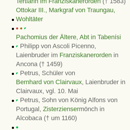
Tertiarin im Franziskanerorden
(† 1583)
Ottokar III., Markgraf von Traungau,
Wohltäter
Pachomius der Ältere, Abt in Tabenísi
Philipp von Ascoli Picenno,
Laienbruder im
Franziskanerorden
in
Ancona († 1459)
Petrus, Schüler von
Bernhard von Clairvaux
, Laienbruder in
Clairvaux, vgl. 10. Mai
Petrus, Sohn von König Alfons von
Portugal,
Zisterzienser
mönch in
Alcobaca († um 1160)