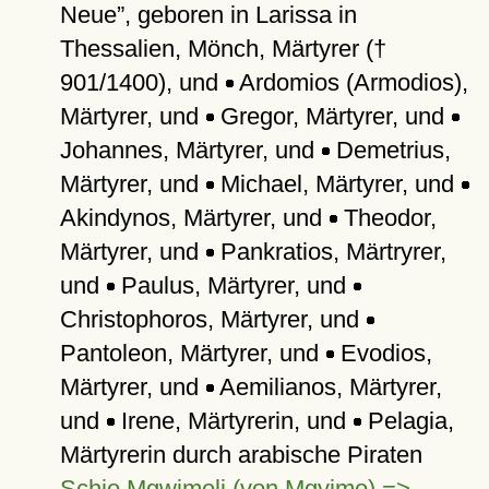
Neue
, geboren in Larissa in
Thessalien, Mönch, Märtyrer (†
901/1400), und
Ardomios (Armodios),
Märtyrer, und
Gregor, Märtyrer, und
Johannes, Märtyrer, und
Demetrius,
Märtyrer, und
Michael, Märtyrer, und
Akindynos, Märtyrer, und
Theodor,
Märtyrer, und
Pankratios, Märtryrer,
und
Paulus, Märtyrer, und
Christophoros, Märtyrer, und
Pantoleon, Märtyrer, und
Evodios,
Märtyrer, und
Aemilianos, Märtyrer,
und
Irene, Märtyrerin, und
Pelagia,
Märtyrerin durch arabische Piraten
Schio Mgwimeli (von Mgvimo) =>