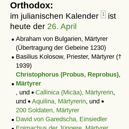
Orthodox:
im julianischen Kalender
1
ist
heute der
26. April
Abraham von Bulgarien, Märtyrer
(Übertragung der Gebeine 1230)
Basilius Kolosow, Priester, Märtyrer (†
1939)
Christophorus (Probus, Reprobus),
Märtyrer
, und
Callinica (Micäa), Märtyrerin
,
und
Aquilina, Märtyrerin
, und
200 Soldaten, Märtyrer
David von Garedscha, Einsiedler
Epimachus der Jüngere, Märtyrer