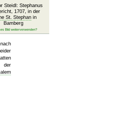
r Steidl: Stephanus
richt, 1707, in der
he St. Stephan
in
Bamberg
 nach
eider
tten
r der
salem