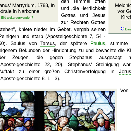
den Himmel offen
nus' Martyrium, 1788, in
Melchio
und
die Herrlichkeit
drale
in Narbonne
vor Ge
Gottes und Jesus
Kirc
zur Rechten Gottes
stehen
, kniete nieder im Gebet, vergab seinen
Peinigern und starb (Apostelgeschichte 7, 54 -
60). Saulus von
Tarsus
, der spätere
Paulus
, stimmte
eigenem Bekunden der Hinrichtung zu und bewachte die Kl
der Zeugen, die gegen Stephanus ausgesagt ha
(Apostelgeschichte 22, 20). Stephanus' Steinigung wa
Auftakt zu einer großen Christenverfolgung in
Jeru
(Apostelgeschichte 8, 1 - 3).
Von