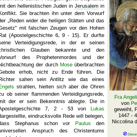
mit den hellenistischen Juden in
Jerusalem
in
Konflikt. Sie brachten ihn unter dem Vorwurf
der
Reden wider die heiligen Stätten und das
Gesetz
mit falschen Zeugen vor den Hohen
Rat (Apostelgeschichte 6, 9 - 15). Er durfte
seine Verteidigungsrede, in der er seinen
christlichen Glauben bekannte und den
Vorwurf des Prophetenmordes und der
Nichtbeachtung der durch
Mose
überbrachten
Gebote erhob, nicht zu Ende führen. Die
Richter sahen sein Antlitz wie das eines
Engels
strahlen, hielten sich aber die Ohren
zu ob seiner flammenden Verteidigungsrede,
Fra Angel
mit der er sein Bekenntnis ablegte. Die in
von
Pe
Apostelgeschichte 7, 2 - 53 von
Lukas
geweiht, 
1447 - 4
dargestellte, eindrucksvolle Rede will belegen,
Niccolina 
dass Stephanus schon vor
Paulus
den
universellen Anspruch des Christentums