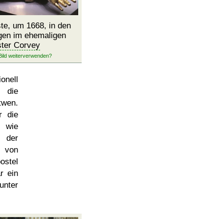
te, um 1668, in den
gen im ehemaligen
ster Corvey
ionell
m die
twen.
r die
g wie
e der
g von
ostel
r ein
unter