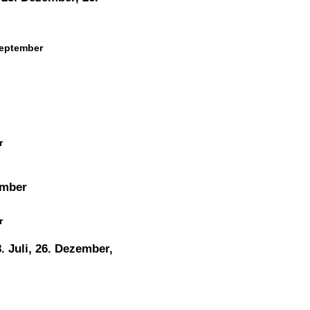
September
r
ember
r
 Juli, 26. Dezember,