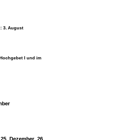
: 3. August
Hochgebet I und im
mber
 25. Dezember, 26.