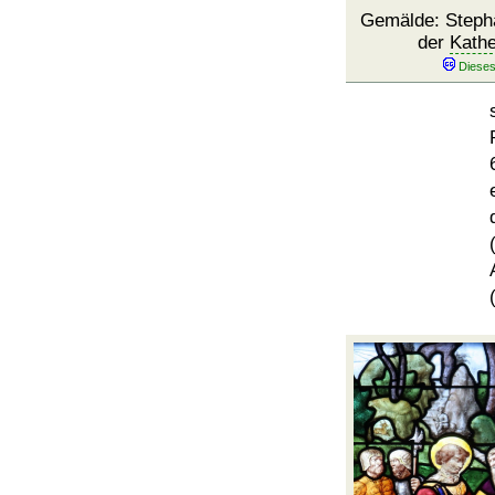
Gemälde: Stepha
der
Kathe