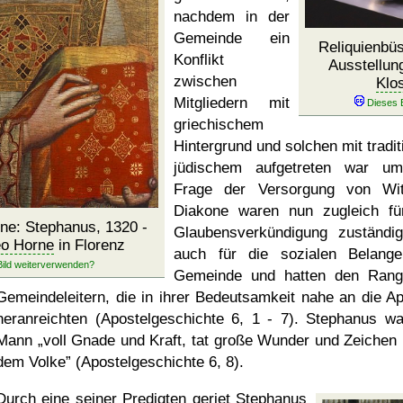
nachdem in der
Gemeinde ein
Reliquienbüs
Konflikt
Ausstellun
zwischen
Klo
Mitgliedern mit
griechischem
Hintergrund und solchen mit tradit
jüdischem aufgetreten war u
Frage der Versorgung von Wi
Diakone waren nun zugleich fü
one: Stephanus, 1320 -
Glaubensverkündigung zuständi
o Horne
in Florenz
auch für die sozialen Belang
Gemeinde und hatten den Ran
Gemeindeleitern, die in ihrer Bedeutsamkeit nahe an die Ap
heranreichten (Apostelgeschichte 6, 1 - 7). Stephanus wa
Mann
voll Gnade und Kraft, tat große Wunder und Zeichen 
dem Volke
(Apostelgeschichte 6, 8).
Durch eine seiner Predigten geriet Stephanus