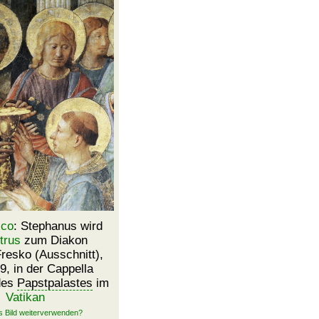
ico
: Stephanus wird
trus
zum Diakon
Fresko (Ausschnitt),
9, in der Cappella
des
Papstpalastes
im
Vatikan