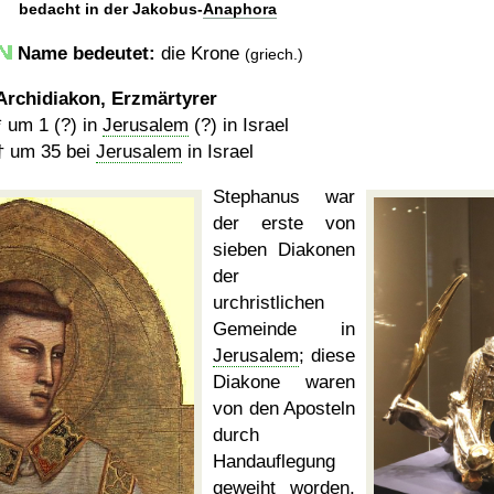
bedacht in der Jakobus-
Anaphora
Name bedeutet:
die Krone
(griech.)
Archidiakon, Erzmärtyrer
*
um 1 (?)
in
Jerusalem
(?) in Israel
†
um 35
bei
Jerusalem
in Israel
Stephanus war
der erste von
sieben Diakonen
der
urchristlichen
Gemeinde in
Jerusalem
; diese
Diakone waren
von den Aposteln
durch
Handauflegung
geweiht worden,