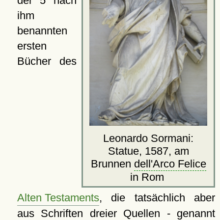
der 5 nach
ihm
benannten
ersten
Bücher des
Leonardo Sormani:
Statue, 1587, am
Brunnen
dell'Arco Felice
in Rom
Alten Testaments
, die tatsächlich aber
aus Schriften dreier Quellen - genannt