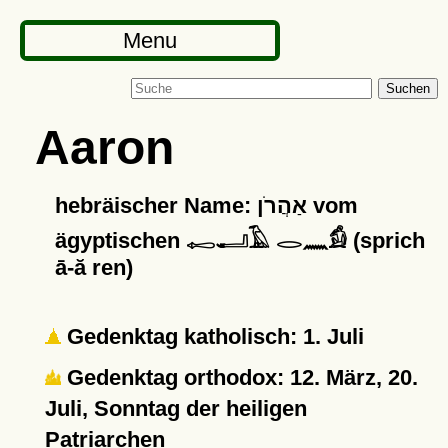
Menu
Suchen
Aaron
hebräischer Name: אַהֲרֹן vom
ägyptischen 𓉻𓂝𓄿 𓂋𓈖𓀁 (sprich
ā-ă ren)
Gedenktag katholisch: 1. Juli
Gedenktag orthodox: 12. März, 20.
Juli, Sonntag der heiligen
Patriarchen