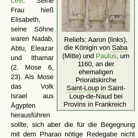
Levi
. Seine
Frau hieß
Elisabeth,
seine Söhne
waren Nadab,
Reliefs: Aaron (links),
die Königin von
Saba
Abtu, Eleazar
(Mitte) und
Paulus
, um
und Ithamar
1160, an der
(2. Mose 6,
ehemaligen
23). Als Mose
Prioratskirche
das Volk
Saint-Loup
in Saint-
Israel aus
Loup-de-Naud bei
Provins in Frankreich
Ägypten
herausführen
sollte, sich aber die für die Begegnung
mit dem Pharao nötige Redegabe nicht