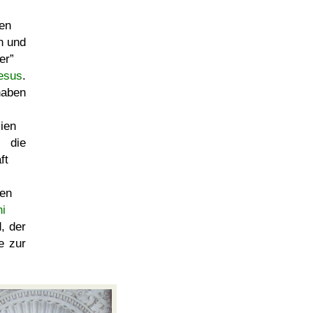
hen
on und
er
esus
.
haben
ien
die
ft
ten
i
, der
e zur