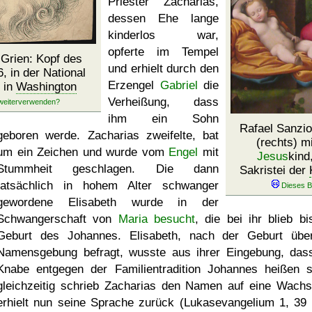
Priester Zacharias,
dessen Ehe lange
kinderlos war,
opferte im Tempel
Grien: Kopf des
und erhielt durch den
, in der National
Erzengel
Gabriel
die
t in
Washington
Verheißung, dass
ihm ein Sohn
Rafael Sanzio
geboren werde. Zacharias zweifelte, bat
(rechts) m
um ein Zeichen und wurde vom
Engel
mit
Jesus
kind
Stummheit geschlagen. Die dann
Sakristei der
tatsächlich in hohem Alter schwanger
gewordene Elisabeth wurde in der
Schwangerschaft von
Maria besucht
, die bei ihr blieb bi
Geburt des Johannes. Elisabeth, nach der Geburt übe
Namensgebung befragt, wusste aus ihrer Eingebung, das
Knabe entgegen der Familientradition Johannes heißen so
gleichzeitig schrieb Zacharias den Namen auf eine Wachst
erhielt nun seine Sprache zurück (Lukasevangelium 1, 39 