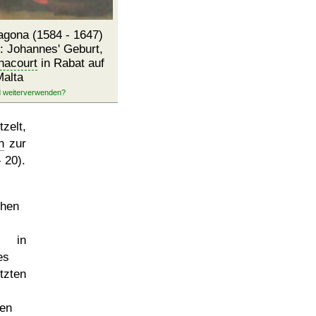
gona (1584 - 1647)
: Johannes' Geburt,
acourt
in Rabat auf
alta
zelt,
n
zur
 20).
chen
n in
es
tzten
ten