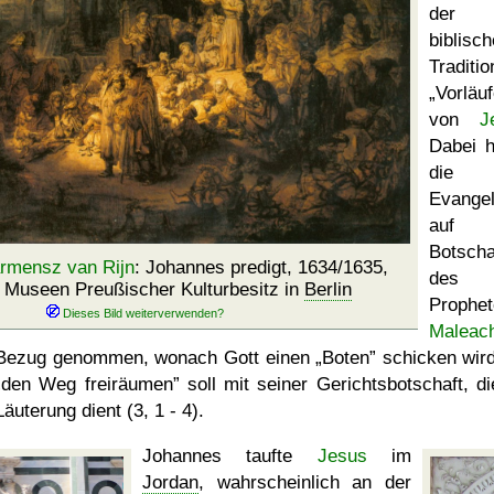
der
biblisc
Traditi
Vorläuf
von
J
Dabei 
die
Evangel
auf 
Botscha
rmensz van Rijn
: Johannes predigt, 1634/1635,
des
e Museen Preußischer Kulturbesitz in
Berlin
Prophe
Maleach
Bezug genommen, wonach Gott einen
Boten
schicken wird
den Weg freiräumen
soll mit seiner Gerichtsbotschaft, di
Läuterung dient (3, 1 - 4).
Johannes taufte
Jesus
im
Jordan
, wahrscheinlich an der