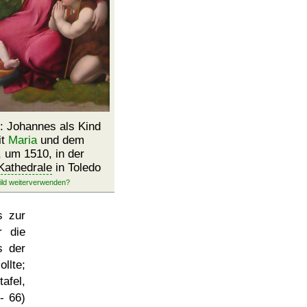
: Johannes als Kind
it
Maria
und dem
, um 1510, in der
Kathedrale
in Toledo
s zur
r die
s der
llte;
afel,
- 66)