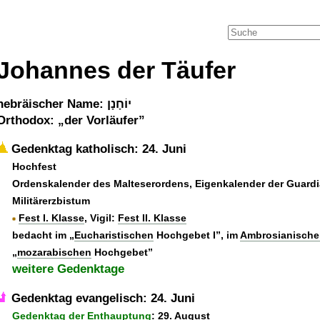
Johannes der Täufer
hebräischer Name: יוֹחָנָן
Orthodox:
der Vorläufer
Gedenktag katholisch: 24. Juni
Hochfest
Ordenskalender des Malteserordens, Eigenkalender der Guardi
Militärerzbistum
Fest I. Klasse
, Vigil:
Fest II. Klasse
bedacht im
Eucharistischen
Hochgebet I
, im
Ambrosianische
mozarabischen
Hochgebet
weitere Gedenktage
Gedenktag evangelisch: 24. Juni
Gedenktag der Enthauptung
: 29. August