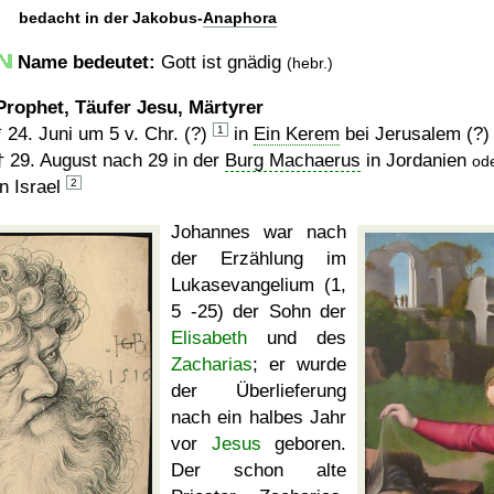
bedacht in der Jakobus-
Anaphora
Name bedeutet:
Gott ist gnädig
(hebr.)
Prophet, Täufer Jesu, Märtyrer
* 24. Juni um 5 v. Chr. (?)
1
in
Ein Kerem
bei Jerusalem (?) 
†
29. August nach 29
in der
Burg Machaerus
in Jordanien
od
in Israel
2
Johannes war nach
der Erzählung im
Lukasevangelium (1,
5 -25) der Sohn der
Elisabeth
und des
Zacharias
; er wurde
der Überlieferung
nach ein halbes Jahr
vor
Jesus
geboren.
Der schon alte