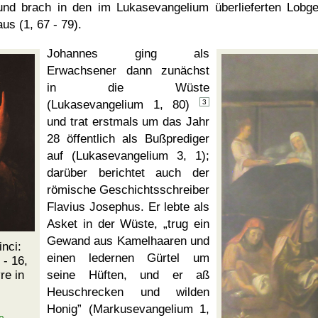
und brach in den im Lukasevangelium überlieferten Lobg
aus (1, 67 - 79).
Johannes ging als
Erwachsener dann zunächst
in die Wüste
(Lukasevangelium 1, 80)
3
und trat erstmals um das Jahr
28 öffentlich als Bußprediger
auf (Lukasevangelium 3, 1);
darüber berichtet auch der
römische Geschichtsschreiber
Flavius Josephus. Er lebte als
Asket in der Wüste,
trug ein
Gewand aus Kamelhaaren und
nci:
einen ledernen Gürtel um
- 16,
re in
seine Hüften, und er aß
Heuschrecken und wilden
Honig
(Markusevangelium 1,