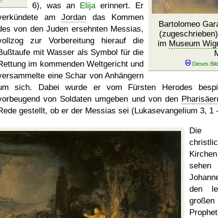
6), was an
Elija
erinnert. Er
verkündete am
Jordan
das Kommen
Bartolomeo Gara
des von den Juden ersehnten Messias,
(zugeschrieben)
vollzog zur Vorbereitung hierauf die
im
Museum Wign
Bußtaufe mit Wasser als Symbol für die
M
Rettung im kommenden Weltgericht und
versammelte eine Schar von Anhängern
um sich. Dabei wurde er vom Fürsten Herodes bespit
vorbeugend von Soldaten umgeben und von den
Pharisäer
Rede gestellt, ob er der Messias sei (Lukasevangelium 3, 1 -
Die
christli
Kirchen
sehe
Johann
den le
großen
Prophe