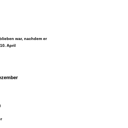
blieben war, nachdem er
0. April
Dezember
g
er