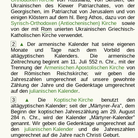
Ukrainischen des Kiewer Patriarchates, von der
Georgischen, im Patriarchat von Jerusalem und von
einigen Klöstern auf dem hl. Berg Athos, dazu von der
Syrisch-Orthodoxen (Antiochenischen) Kirche
sowie
von der mit
Rom
unierten Ukrainischen Griechisch-
Katholischen Kirche verwendet.
2
▲
Der armenische Kalender hat seine eigenen
Monate und Tage nach dem Vorbild des
altägyptischen Kalenders. Die armenische
Zeitrechnung beginnt am 11. Juli 552 n. Chr., mit der
Trennung der
Armenischen Apostolischen Kirche
von
der Römischen Reichskirche; wir geben die
Jahreszahlen umgerechnet auf unsere gewohnte
Zählung der Jahre und die Gedenktage umgerechnet
auf den
julianischen Kalender
.
3
▲
Die
Koptische Kirche
benutzt den
altägyptischen Kalender; seit der
Märtyrer-Ära
, dem
Beginn der koptischen Jahreszählung am 29. August
284 n. Chr., wird der Kalender
Märtyrer-Kalender
genannt. Wir geben die Gedenktage umgerechnet auf
den
julianischen Kalender
und die Jahreszahlen
umgerechnet auf die Jahre nach Christi Geburt.