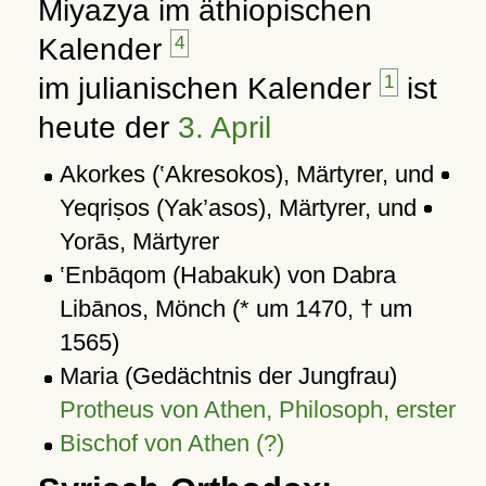
Miyazya im äthiopischen
Kalender
4
im julianischen Kalender
1
ist
heute der
3. April
Akorkes (‛Akresokos), Märtyrer, und
Yeqriṣos (Yak’asos), Märtyrer, und
Yorās, Märtyrer
‛Enbāqom (Habakuk) von Dabra
Libānos, Mönch (* um 1470, † um
1565)
Maria (Gedächtnis der Jungfrau)
Protheus von Athen, Philosoph, erster
Bischof von Athen (?)