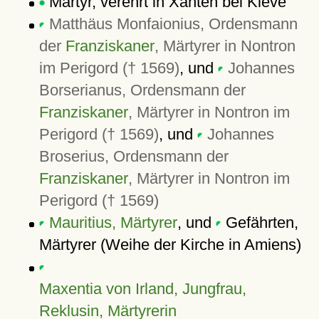
Martyr, verehrt in Xanten bei Kleve
Matthäus Monfaionius, Ordensmann
der
Franziskaner
, Märtyrer in Nontron
im Perigord († 1569)
, und
Johannes
Borserianus, Ordensmann der
Franziskaner
, Märtyrer in Nontron im
Perigord († 1569)
, und
Johannes
Broserius, Ordensmann der
Franziskaner
, Märtyrer in Nontron im
Perigord († 1569)
Mauritius, Märtyrer
, und
Gefährten,
Märtyrer (Weihe der Kirche in Amiens)
Maxentia von Irland, Jungfrau,
Reklusin, Märtyrerin