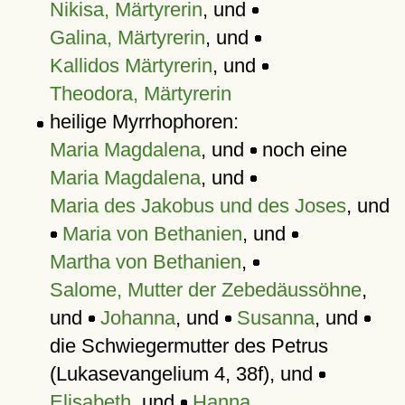
Nikisa, Märtyrerin
, und
Galina, Märtyrerin
, und
Kallidos Märtyrerin
, und
Theodora, Märtyrerin
heilige Myrrhophoren:
Maria Magdalena
, und
noch eine
Maria Magdalena
, und
Maria des Jakobus und des Joses
, und
Maria von Bethanien
, und
Martha von Bethanien
,
Salome, Mutter der Zebedäussöhne
,
und
Johanna
, und
Susanna
, und
die Schwiegermutter des Petrus
(Lukasevangelium 4, 38f), und
Elisabeth
, und
Hanna