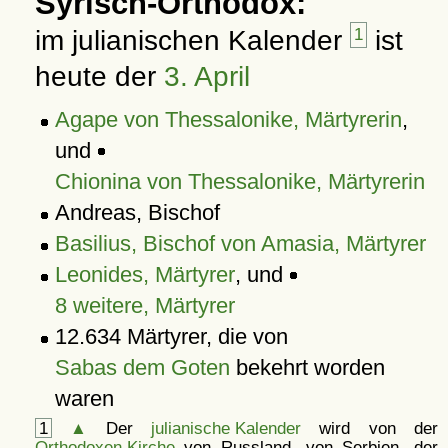
Syrisch-Orthodox:
im julianischen Kalender
1
ist
heute der
3. April
Agape von Thessalonike, Märtyrerin
,
und
Chionina von Thessalonike, Märtyrerin
Andreas, Bischof
Basilius, Bischof von Amasia, Märtyrer
Leonides, Märtyrer
, und
8 weitere, Märtyrer
12.634 Märtyrer, die von
Sabas dem Goten
bekehrt worden
waren
1
▲
Der
julianische Kalender
wird von der
Orthodoxen Kirche
von Russland, von Serbien, der