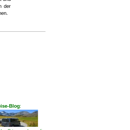
n der
nen.
ise-Blog
: