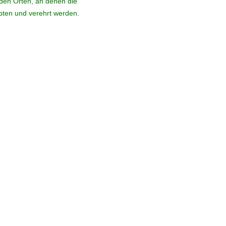
den Orten, an denen die
ebten und verehrt werden.