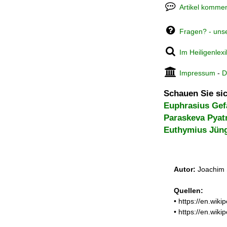
Artikel kommen
Fragen? - uns
Im Heiligenlex
Impressum
-
D
Schauen Sie sic
Euphrasius Gef
Paraskeva Pyat
Euthymius Jün
Autor:
Joachim 
Quellen:
• https://en.wik
• https://en.wi