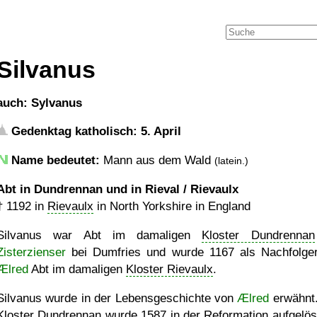
Silvanus
auch: Sylvanus
Gedenktag katholisch: 5. April
Name bedeutet:
Mann aus dem Wald
(latein.)
Abt in Dundrennan und in Rieval / Rievaulx
†
1192
in
Rievaulx
in North Yorkshire in England
Silvanus war Abt im damaligen
Kloster Dundrennan
Zisterzienser
bei Dumfries und wurde 1167 als Nachfolge
Ælred
Abt im damaligen
Kloster Rievaulx
.
Silvanus wurde in der Lebensgeschichte von
Ælred
erwähnt
Kloster Dundrennan
wurde 1587 in der Reformation aufgelös