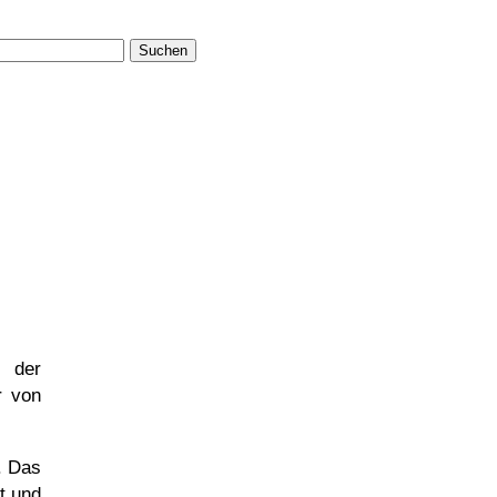
Suchen
der
r von
. Das
t und