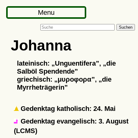
Menu
Suchen
Johanna
lateinisch:
Unguentifera
,
die
Salböl Spendende
griechisch:
μυροφορα
,
die
Myrrheträgerin
Gedenktag katholisch: 24. Mai
Gedenktag evangelisch: 3. August
(LCMS)