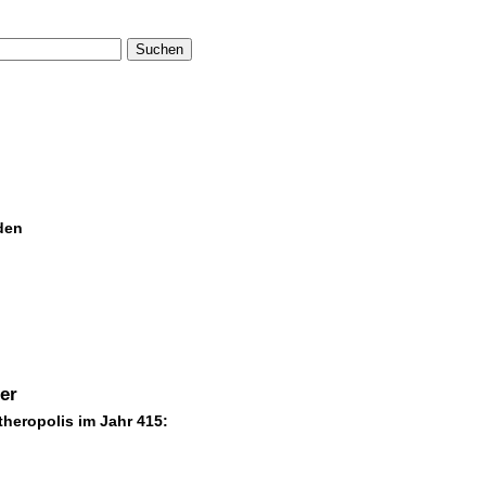
Suchen
den
er
theropolis im Jahr 415: