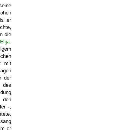
seine
hohen
ls er
chte,
m die
Elija
.
igem
ichen
t mit
gen
h der
g des
idung
 den
er -,
tete,
esang
em er