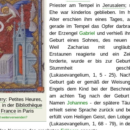
Priester am Tempel in
Jerusalem
; 
Ehe war kinderlos geblieben. Im 
Alter erschien ihm eines Tages, a
gerade im Tempel das Opfer darbra
der Erzengel
Gabriel
und verhieß ih
Geburt eines Sohnes, des neuen
Weil Zacharias mit ungläub
Erstaunen reagierte und ein Ze
forderte, wurde er bis zur Gebur
Stummheit geschla
(Lukasevangelium, 1, 5 - 25). Nac
Geburt gab er gemäß der Weisun
Engels dem Kind bei der Beschne
am achten Tag nach der Geburt
rry
: Petites Heures,
Namen
Johannes
- der spätere Täuf
, in der
Bibliothèque
erhielt seine Sprache zurück und be
e France
in Paris
erfüllt vom Heiligen Geist, den Lobg
(Lukasevangelium, 1, 68 - 79), in d