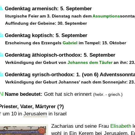
Gedenktag armenisch: 5. September
liturgische Feier am 3. Dienstag nach dem
Assumptions
sonnta
Auffindung der Gebeine: 30. September
Gedenktag koptisch: 5. September
Erscheinung des Erzengels
Gabriel
im Tempel: 15. Oktober
Gedenktag äthiopisch-orthodox: 5. September
Verkündigung der Geburt von
Johannes dem Täufer
an ihn: 23
Gedenktag syrisch-orthodox: 1. (von 6) Adventssonnt
Verkündigung der Geburt Johannes' nach dem Sonnenjahr: 23
Name bedeutet:
Gott hat sich erinnert
(hebr. - griech.)
Priester, Vater, Märtyrer (?)
†
um 10
in
Jerusalem
in Israel
Zacharias und seine Frau
Elisabeth
l
wohl in
Ein Kerem
bei Jerusalem. E