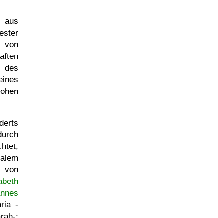
aus
ester
g von
aften
des
eines
ohen
derts
durch
htet,
salem
 von
abeth
annes
ria -
rah
-;