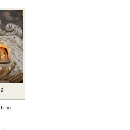
ig
ch im