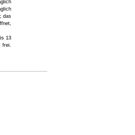
glich
glich
€; das
fnet,
is 13
frei.