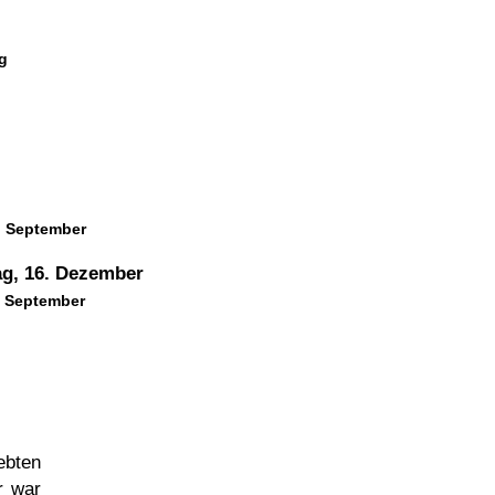
g
. September
ag, 16. Dezember
. September
ebten
r war