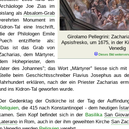
Archäologe Joe Zias im
bislang als
Absalom-Grab
verehrten Monument im
Kidron-Tal eine Inschrift,
die der Philologen Emile
Girolamo Pellegrini: Zachari
Puech entzifferte als:
Apsisfresko, um 1675, in der K
Das ist das Grab von
Venedig
Zacharias, dem Märtyrer,
dem Hohepriester, dem
Vater des Johannes
; das Wort
Märtyrer
liesse sich mit 
Stelle beim Geschichtsschreiber Flavius Josephus aus d
Jahrhundert erklären, nach der ein Priester Zacharias erm
und ins Kidron-Tal geworfen wurde.
Der Gedenktag der Ostkirche ist der Tag der Auffindun
Reliquien
, die 415 nach Konstantinopel - dem heutigen
Ísta
kamen. Sein Kopf befindet sich in der
Basilika
San Giovan
Laterano
in Rom, auch in der ihm geweihten Kirche
San Zac
in Venedig werden
Reliquien
verehrt.