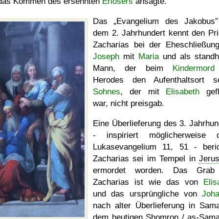
das Kommen des ersehnten
Erlösers
ansagte.
Das
Evangelium des Jakobus
dem 2. Jahrhundert kennt den Pri
Zacharias bei der Eheschließun
Joseph
mit
Maria
und als standh
Mann, der beim
Kindermord
Herodes den Aufenthaltsort s
Sohnes
, der mit
Elisabeth
gefl
war, nicht preisgab.
Eine Überlieferung des 3. Jahrhun
- inspiriert möglicherweise 
Lukasevangelium 11, 51 - beric
Zacharias sei im Tempel in
Jeru
ermordet worden. Das Grab
Zacharias ist wie das von
Elis
und das ursprüngliche von
Joh
nach alter Überlieferung in Sama
dem heutigen Shomron /
as-Sama