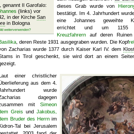
, genannt Il Garofalo:
dieses Grab wurde von
Hiero
ohannes
(links) vor
bestätigt. Im 4. Jahrhundert wurde
42, in der Kirche
San
eine Johannes geweihte Ki
ore
in Bologna
errichtet und um 1155
Kreuzfahrern
auf deren Ruinen 
Basilika
, deren Reste 1931 ausgegraben wurden. Die Kopf
re
von Zacharias wurde 1377 durch Kaiser Karl IV. dem
Klos
Stams in Tirol geschenkt, sie wird dort an einem Seiten
gezeigt.
Laut einer christlicher
Überlieferung aus dem 4.
Jahrhundert wurde
Zacharias dagegen
zusammen mit
Simeon
dem Greis
und
Jakobus,
dem Bruder des Herrn
im
Kidron-Tal bei Jerusalem
bestattet. 2003 fand der