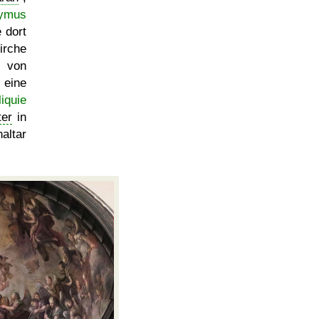
nymus
 dort
rche
 von
eine
liquie
ter
in
altar