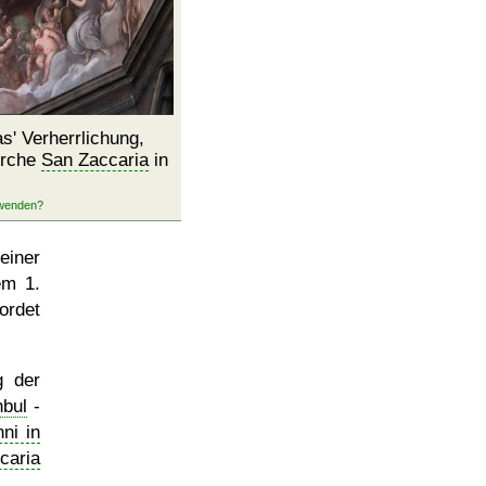
as' Verherrlichung,
irche
San Zaccaria
in
einer
em 1.
ordet
g der
nbul
-
ni in
caria