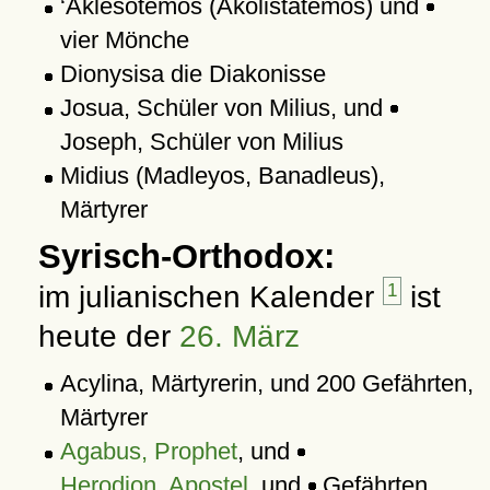
‘Aklesotemos (Akolistātēmos) und
vier Mönche
Dionysisa die Diakonisse
Josua, Schüler von Milius, und
Joseph, Schüler von Milius
Midius (Madleyos, Banadleus),
Märtyrer
Syrisch-Orthodox:
im julianischen Kalender
1
ist
heute der
26. März
Acylina, Märtyrerin, und 200 Gefährten,
Märtyrer
Agabus, Prophet
, und
Herodion, Apostel
, und
Gefährten