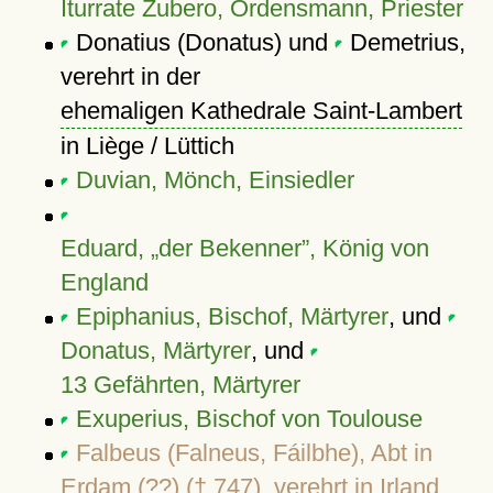
Iturrate Zubero, Ordensmann, Priester
Donatius (Donatus) und
Demetrius,
verehrt in der
ehemaligen Kathedrale Saint-Lambert
in Liège / Lüttich
Duvian, Mönch, Einsiedler
Eduard,
der Bekenner
, König von
England
Epiphanius, Bischof, Märtyrer
, und
Donatus, Märtyrer
, und
13 Gefährten, Märtyrer
Exuperius, Bischof von Toulouse
Falbeus (Falneus, Fáilbhe), Abt in
Erdam (??) († 747), verehrt in Irland