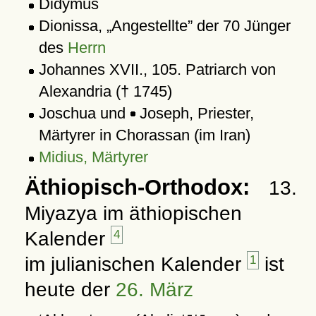
Didymus
Dionissa,
Angestellte
der 70 Jünger
des
Herrn
Johannes XVII., 105. Patriarch von
Alexandria († 1745)
Joschua und
Joseph, Priester,
Märtyrer in Chorassan (im Iran)
Midius, Märtyrer
Äthiopisch-Orthodox:
13.
Miyazya im äthiopischen
Kalender
4
im julianischen Kalender
1
ist
heute der
26. März