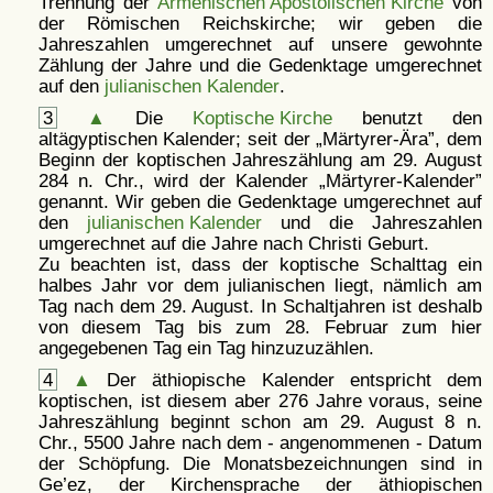
Trennung der
Armenischen Apostolischen Kirche
von
der Römischen Reichskirche; wir geben die
Jahreszahlen umgerechnet auf unsere gewohnte
Zählung der Jahre und die Gedenktage umgerechnet
auf den
julianischen Kalender
.
3
▲
Die
Koptische Kirche
benutzt den
altägyptischen Kalender; seit der
Märtyrer-Ära
, dem
Beginn der koptischen Jahreszählung am 29. August
284 n. Chr., wird der Kalender
Märtyrer-Kalender
genannt. Wir geben die Gedenktage umgerechnet auf
den
julianischen Kalender
und die Jahreszahlen
umgerechnet auf die Jahre nach Christi Geburt.
Zu beachten ist, dass der koptische Schalttag ein
halbes Jahr vor dem julianischen liegt, nämlich am
Tag nach dem 29. August. In Schaltjahren ist deshalb
von diesem Tag bis zum 28. Februar zum hier
angegebenen Tag ein Tag hinzuzuzählen.
4
▲
Der äthiopische Kalender entspricht dem
koptischen, ist diesem aber 276 Jahre voraus, seine
Jahreszählung beginnt schon am 29. August 8 n.
Chr., 5500 Jahre nach dem - angenommenen - Datum
der Schöpfung. Die Monatsbezeichnungen sind in
Ge’ez, der Kirchensprache der äthiopischen