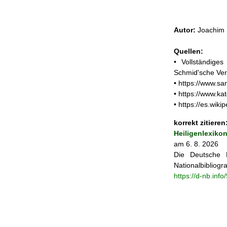
Autor:
Joachim 
Quellen:
• Vollständige
Schmid'sche Ver
• https://www.sa
• https://www.ka
• https://es.wik
korrekt zitieren
Heiligenlexiko
am 6. 8. 2026
Die Deutsche N
Nationalbibliogra
https://d-nb.inf