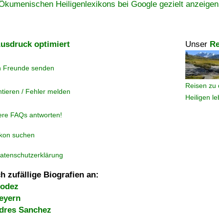
Ökumenischen Heiligenlexikons bei Google gezielt anzeigen
usdruck optimiert
Unser
Re
n Freunde senden
Reisen zu 
tieren / Fehler melden
Heiligen l
ere FAQs antworten!
ikon suchen
atenschutzerklärung
h zufällige Biografien an:
Rodez
eyern
dres Sanchez