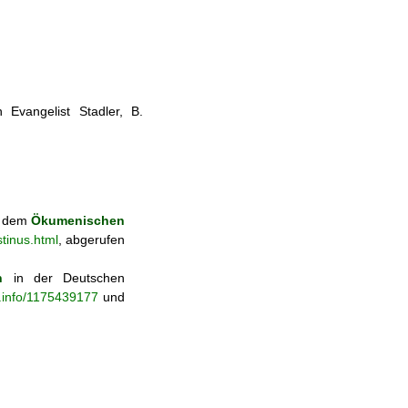
 Evangelist Stadler, B.
us dem
Ökumenischen
tinus.html
, abgerufen
n
in der Deutschen
b.info/1175439177
und