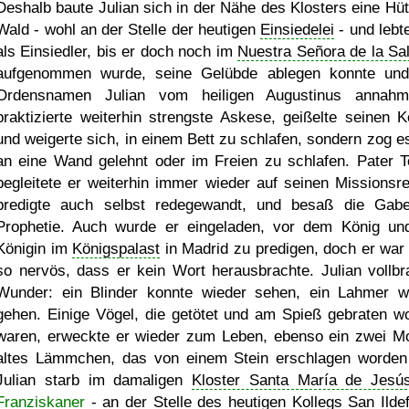
Deshalb baute Julian sich in der Nähe des Klosters eine Hüt
Wald - wohl an der Stelle der heutigen
Einsiedelei
- und lebte
als Einsiedler, bis er doch noch im
Nuestra Señora de la Sa
aufgenommen wurde, seine Gelübde ablegen konnte un
Ordensnamen Julian vom heiligen Augustinus annah
praktizierte weiterhin strengste Askese, geißelte seinen K
und weigerte sich, in einem Bett zu schlafen, sondern zog es
an eine Wand gelehnt oder im Freien zu schlafen. Pater T
begleitete er weiterhin immer wieder auf seinen Missionsre
predigte auch selbst redegewandt, und besaß die Gab
Prophetie. Auch wurde er eingeladen, vor dem König un
Königin im
Königspalast
in Madrid zu predigen, doch er war
so nervös, dass er kein Wort herausbrachte. Julian vollbr
Wunder: ein Blinder konnte wieder sehen, ein Lahmer w
gehen. Einige Vögel, die getötet und am Spieß gebraten w
waren, erweckte er wieder zum Leben, ebenso ein zwei M
altes Lämmchen, das von einem Stein erschlagen worden
Julian starb im damaligen
Kloster Santa María de Jesú
Franziskaner
- an der Stelle des heutigen Kollegs San Ilde