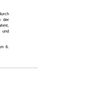
urch
n der
ahmt,
 und
 am
6.