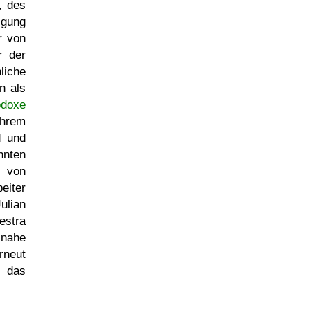
, des
lgung
r von
r der
liche
n als
odoxe
ihrem
d und
nnten
r von
eiter
ulian
estra
ahe
rneut
r das