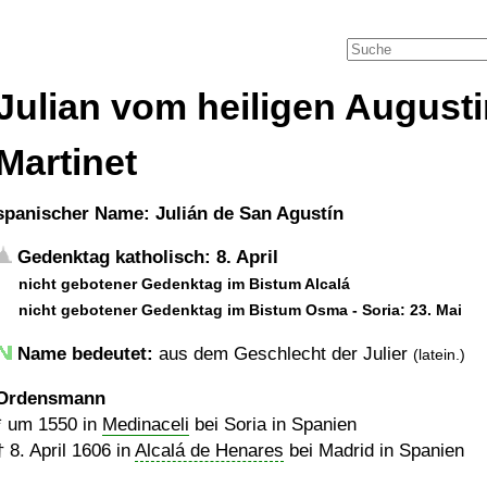
Julian vom heiligen August
Martinet
spanischer Name: Julián de San Agustín
Gedenktag katholisch: 8. April
nicht gebotener Gedenktag im Bistum Alcalá
nicht gebotener Gedenktag im Bistum Osma - Soria: 23. Mai
Name bedeutet:
aus dem Geschlecht der Julier
(latein.)
Ordensmann
*
um 1550
in
Medinaceli
bei Soria in Spanien
†
8. April 1606
in
Alcalá de Henares
bei Madrid in Spanien