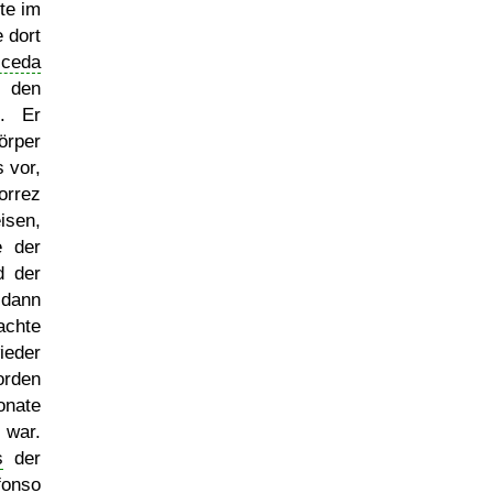
te im
 dort
lceda
d den
m. Er
örper
 vor,
orrez
isen,
e der
d der
 dann
achte
ieder
orden
onate
 war.
s
der
fonso