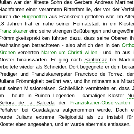
Julian war der älteste Sohn des Gerbers Andreas Martinet
Nachfahren einer verarmten Ritterfamilie, der vor der Verfo
durch die
Hugenotten
aus Frankreich geflohen war. Im Alte
18 Jahren trat er nahe seiner Heimatstadt in ein Kloste
Franziskaner
ein; seine strengen Bußübungen und ungewöhn
Frömmigkeitspraktiken führten dazu, dass seine Oberen ih
Wahnsinnigen betrachteten - also ähnlich den in den
Orth
Kirchen
verehrten
Narren um Christi willen
- und ihn aus 
Kloster hinauswarfen. Er ging nach
Santorcaz
bei Madri
arbeitete wieder als Schneider. Dort begegnete er dem beka
Prediger und Franziskanerpater Francisco de Torrez, de
Julians Frömmigkeit berührt war, und ihn mitnahm als Mitarb
auf seinen Missionreisen. Schließlich vermittelte er, dass J
im - heute in Ruinen liegenden - damaligen Kloster
Nu
Señora de la Salceda
der
Franziskaner-Observanten
n
Peñalver bei Guadalajara aufgenommen wurde. Doch e
wurde Julians extreme Religiosität als zu instabil fü
Klosterleben angesehen, und er wurde abermals entlassen.