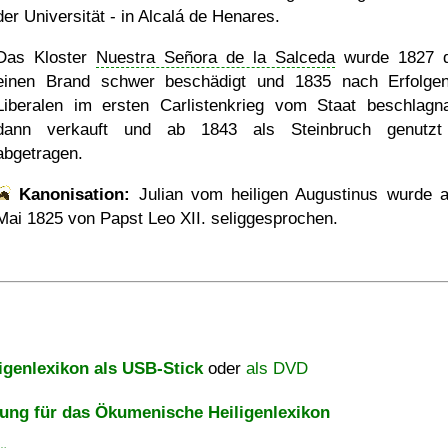
der Universität - in Alcalá de Henares.
Das Kloster
Nuestra Señora de la Salceda
wurde 1827 d
einen Brand schwer beschädigt und 1835 nach Erfolge
Liberalen im ersten Carlistenkrieg vom Staat beschlagn
dann verkauft und ab 1843 als Steinbruch genutzt
abgetragen.
Kanonisation:
Julian vom heiligen Augustinus wurde
Mai 1825
von Papst Leo XII. seliggesprochen.
igenlexikon als USB-Stick
oder
als DVD
ng für das Ökumenische Heiligenlexikon