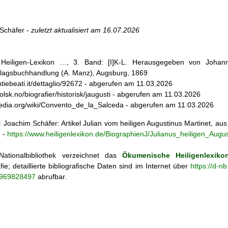
Schäfer -
zuletzt aktualisiert am
16.07.2026
s Heiligen-Lexikon …, 3. Band: [I]K-L. Herausgegeben von Johann
lagsbuchhandlung (A. Manz), Augsburg, 1869
ntiebeati.it/dettaglio/92672 - abgerufen am 11.03.2026
tolsk.no/biografier/historisk/jaugusti - abgerufen am 11.03.2026
ipedia.org/wiki/Convento_de_la_Salceda - abgerufen am 11.03.2026
:
Joachim Schäfer: Artikel
Julian vom heiligen Augustinus Martinet, a
n
-
https://www.heiligenlexikon.de/BiographienJ/Julianus_heiligen_Augus
ationalbibliothek verzeichnet das
Ökumenische Heiligenlexiko
fie; detaillierte bibliografische Daten sind im Internet über
https://d-n
o/969828497
abrufbar.