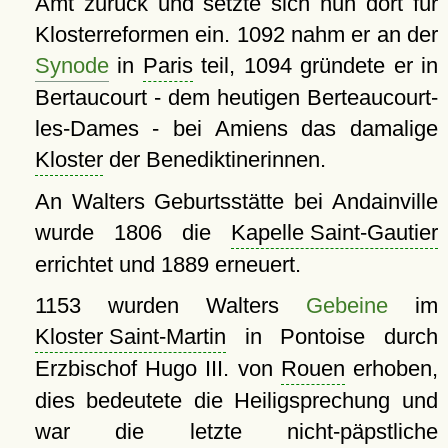
Amt zurück und setzte sich nun dort für
Klosterreformen ein. 1092 nahm er an der
Synode
in
Paris
teil, 1094 gründete er in
Bertaucourt - dem heutigen Berteaucourt-
les-Dames - bei Amiens das damalige
Kloster
der Benediktinerinnen.
An Walters Geburtsstätte bei Andainville
wurde 1806 die
Kapelle Saint-Gautier
errichtet und 1889 erneuert.
1153 wurden Walters
Gebeine
im
Kloster Saint-Martin
in Pontoise durch
Erzbischof Hugo III. von
Rouen
erhoben,
dies bedeutete die Heiligsprechung und
war die letzte nicht-päpstliche