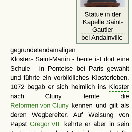
Statue in der
Kapelle Saint-
Gautier
bei Andainville
gegründetendamaligen
Klosters Saint-Martin
- heute ist dort eine
Schule - in Pontoise bei Paris gewählt
und führte ein vorbildliches Klosterleben.
1072 begab er sich heimlich ins
Kloster
nach Cluny, lernte die
Reformen von Cluny
kennen und gilt als
deren Wegbereiter. Auf Weisung von
Papst
Gregor VII.
kehrte er aber in sein