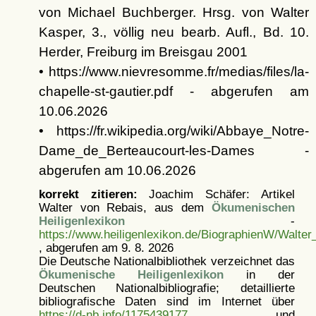
von Michael Buchberger. Hrsg. von Walter
Kasper, 3., völlig neu bearb. Aufl., Bd. 10.
Herder, Freiburg im Breisgau 2001
• https://www.nievresomme.fr/medias/files/la-
chapelle-st-gautier.pdf - abgerufen am
10.06.2026
• https://fr.wikipedia.org/wiki/Abbaye_Notre-
Dame_de_Berteaucourt-les-Dames -
abgerufen am 10.06.2026
korrekt zitieren:
Joachim Schäfer: Artikel
Walter von Rebais, aus dem
Ökumenischen
Heiligenlexikon
-
https://www.heiligenlexikon.de/BiographienW/Walt
, abgerufen am 9. 8. 2026
Die Deutsche Nationalbibliothek verzeichnet das
Ökumenische Heiligenlexikon
in der
Deutschen Nationalbibliografie; detaillierte
bibliografische Daten sind im Internet über
https://d-nb.info/1175439177
und