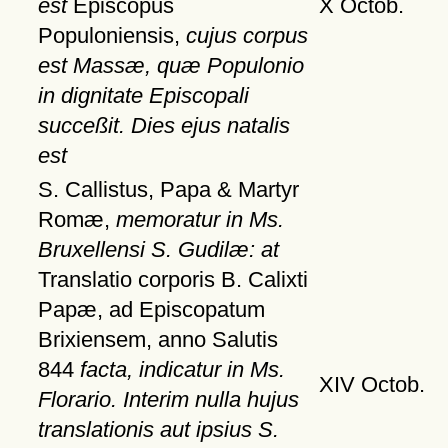
est
Episcopus
X Octob.
Populoniensis,
cujus corpus
est Massæ, quæ Populonio
in dignitate Episcopali
succeßit. Dies ejus natalis
est
S. Callistus, Papa & Martyr
Romæ,
memoratur in Ms.
Bruxellensi S. Gudilæ: at
Translatio corporis B. Calixti
Papæ, ad Episcopatum
Brixiensem, anno Salutis
844
facta, indicatur in Ms.
XIV Octob.
Florario. Interim nulla hujus
translationis aut ipsius S.