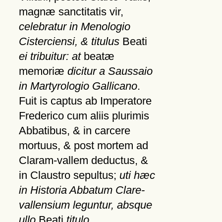
magnæ sanctitatis vir,
celebratur in Menologio
Cisterciensi, & titulus
Beati
ei tribuitur: at
beatæ
memoriæ
dicitur a Saussaio
in Martyrologio Gallicano
.
Fuit is captus ab Imperatore
Frederico cum aliis plurimis
Abbatibus, & in carcere
mortuus, & post mortem ad
Claram-vallem deductus, &
in Claustro sepultus;
uti hæc
in Historia Abbatum Clare-
vallensium leguntur, absque
ullo
Beati
titulo
.