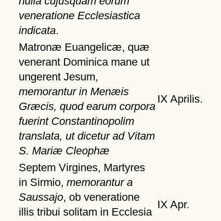
nulla cujusquam eorum
veneratione Ecclesiastica
indicata
.
Matronæ Euangelicæ, quæ
venerant Dominica mane ut
ungerent Jesum,
memorantur in Menæis
IX Aprilis.
Græcis, quod earum corpora
fuerint Constantinopolim
translata, ut dicetur ad Vitam
S. Mariæ Cleophæ
Septem Virgines, Martyres
in Sirmio,
memorantur a
Saussajo
, ob veneratione
IX Apr.
illis tribui solitam in Ecclesia