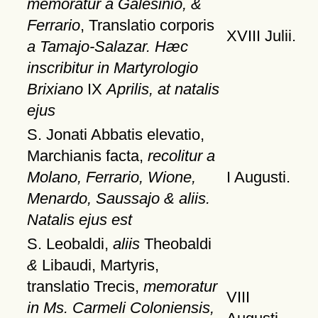
memoratur a Galesinio, &
Ferrario
, Translatio corporis
XVIII Julii.
a Tamajo-Salazar. Hæc
inscribitur in Martyrologio
Brixiano
IX
Aprilis, at natalis
ejus
S. Jonati Abbatis elevatio,
Marchianis facta,
recolitur a
Molano, Ferrario, Wione,
I Augusti.
Menardo, Saussajo & aliis.
Natalis ejus est
S. Leobaldi,
aliis
Theobaldi
&
Libaudi, Martyris,
translatio Trecis,
memoratur
VIII
in Ms. Carmeli Coloniensis,