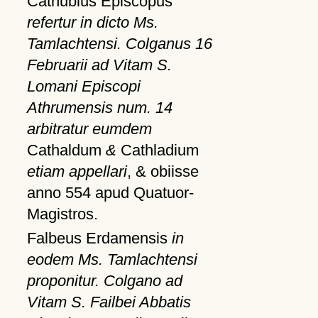
Cathubius Episcopus
refertur in dicto Ms.
Tamlachtensi. Colganus 16
Februarii ad Vitam S.
Lomani Episcopi
Athrumensis num. 14
arbitratur eumdem
Cathaldum
&
Cathladium
etiam appellari
, & obiisse
anno 554 apud Quatuor-
Magistros.
Falbeus Erdamensis
in
eodem Ms. Tamlachtensi
proponitur. Colgano ad
Vitam S. Failbei Abbatis