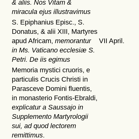
& aliis. Nos Vitam &
miracula ejus illustravimus
S. Epiphanius Episc., S.
Donatus, & alii XIII, Martyres
apud Africam,
memorantur
VII April.
in Ms. Vaticano ecclesiæ S.
Petri. De iis egimus
Memoria mystici cruoris, e
particulis Crucis Christi in
Parasceve Domini fluentis,
in monasterio Fontis-Ebraldi,
explicatur a Saussajo in
Supplemento Martyrologii
sui, ad quod lectorem
remittimus
.