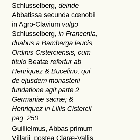
Schlusselberg,
deinde
Abbatissa secunda cœnobii
in Agro-Clavium
vulgo
Schlusselberg,
in Franconia,
duabus a Bamberga leucis,
Ordinis Cisterciensis, cum
titulo
Beatæ
refertur ab
Henriquez & Bucelino, qui
de ejusdem monasterii
fundatione agit parte 2
Germaniæ sacræ; &
Henriquez in Liliis Cistercii
pag. 250
.
Guillielmus, Abbas primum
Villarii, postea Claræ-Vallis,