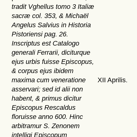
tradit Vghellus tomo 3 Italiæ
sacræ col. 353, & Michaël
Angelus Salvius in Historia
Pistoriensi pag. 26.
Inscriptus est Catalogo
generali Ferrarii, diciturque
ejus urbis fuisse Episcopus,
& corpus ejus ibidem
maxima cum veneratione
XII Aprilis.
asservari; sed id alii non
habent, & primus dicitur
Episcopus Rescaldus
floruisse anno 600. Hinc
arbitramur S. Zenonem
intelligi Episcopum