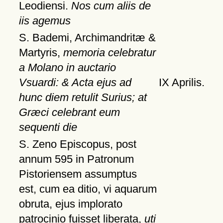
Leodiensi.
Nos cum aliis de
iis agemus
S. Bademi, Archimandritæ &
Martyris,
memoria celebratur
a Molano in auctario
Vsuardi: & Acta ejus ad
IX Aprilis.
hunc diem retulit Surius; at
Græci celebrant eum
sequenti die
S. Zeno Episcopus, post
annum 595 in Patronum
Pistoriensem assumptus
est, cum ea ditio, vi aquarum
obruta, ejus implorato
patrocinio fuisset liberata,
uti