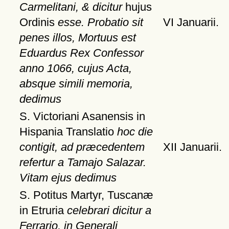
Carmelitani, & dicitur
hujus
Ordinis
esse. Probatio sit
VI Januarii.
penes illos, Mortuus est
Eduardus Rex Confessor
anno 1066, cujus Acta,
absque simili memoria,
dedimus
S. Victoriani Asanensis in
Hispania Translatio
hoc die
contigit, ad præcedentem
XII Januarii.
refertur a Tamajo Salazar.
Vitam ejus dedimus
S. Potitus Martyr, Tuscanæ
in Etruria
celebrari dicitur a
Ferrario, in Generali