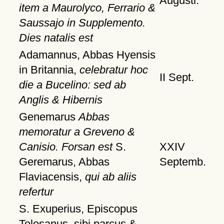
Augusti.
item a Maurolyco, Ferrario &
Saussajo in Supplemento.
Dies natalis est
Adamannus, Abbas Hyensis
in Britannia,
celebratur hoc
II Sept.
die a Bucelino: sed ab
Anglis & Hibernis
Genemarus
Abbas
memoratur a Greveno &
Canisio. Forsan est
S.
XXIV
Geremarus, Abbas
Septemb.
Flaviacensis,
qui ab aliis
refertur
S. Exuperius, Episcopus
Tolosanus, sibi parcus &