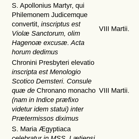
S. Apollonius Martyr, qui
Philemonem Judicemque
convertit,
inscriptus est
VIII Martii.
Violæ Sanctorum, olim
Hagenoæ excusæ. Acta
horum dedimus
Chronini Presbyteri elevatio
inscripta est Menologio
Scotico Demsteri. Consule
quæ de
Chronano monacho
VIII Martii.
(nam in Indice præfixo
videtur idem statui) inter
Prætermissos diximus
S. Maria Ægyptiaca
celebratur in MSS. Lætiensi