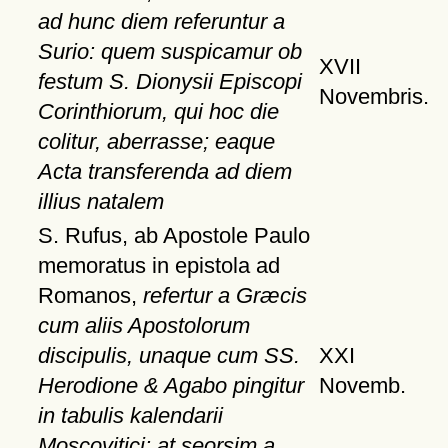
ad hunc diem referuntur a
Surio: quem suspicamur ob
XVII
festum S. Dionysii Episcopi
Novembris.
Corinthiorum, qui hoc die
colitur, aberrasse; eaque
Acta transferenda ad diem
illius natalem
S. Rufus, ab Apostole Paulo
memoratus in epistola ad
Romanos,
refertur a Græcis
cum aliis Apostolorum
discipulis, unaque cum SS.
XXI
Herodione & Agabo pingitur
Novemb.
in tabulis kalendarii
Moscovitici: at seorsim a