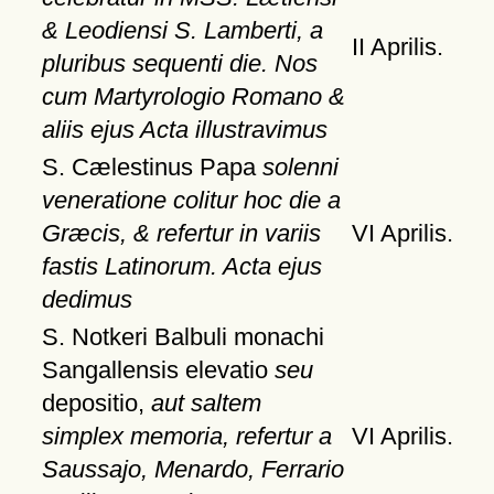
& Leodiensi S. Lamberti, a
II Aprilis.
pluribus sequenti die. Nos
cum Martyrologio Romano &
aliis ejus Acta illustravimus
S. Cælestinus Papa
solenni
veneratione colitur hoc die a
Græcis, & refertur in variis
VI Aprilis.
fastis Latinorum. Acta ejus
dedimus
S. Notkeri Balbuli monachi
Sangallensis elevatio
seu
depositio,
aut saltem
simplex memoria, refertur a
VI Aprilis.
Saussajo, Menardo, Ferrario