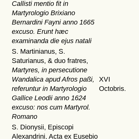
Callisti mentio fit in
Martyrologio Brixiano
Bernardini Fayni anno 1665
excuso. Erunt hæc
examinanda die ejus natali
S. Martinianus, S.
Saturianus, & duo fratres,
Martyres, in persecutione
Wandalica apud Afros paßi,
XVI
referuntur in Martyrologio
Octobris.
Gallice Leodii anno 1624
excuso: nos cum Martyrol.
Romano
S. Dionysii, Episcopi
Alexandrini, Acta ex Eusebio