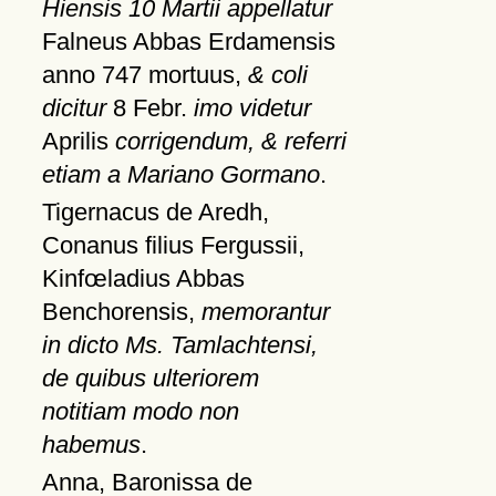
Hiensis 10 Martii appellatur
Falneus Abbas Erdamensis
anno 747 mortuus,
& coli
dicitur
8 Febr.
imo videtur
Aprilis
corrigendum, & referri
etiam a Mariano Gormano
.
Tigernacus de Aredh,
Conanus filius Fergussii,
Kinfœladius Abbas
Benchorensis,
memorantur
in dicto Ms. Tamlachtensi,
de quibus ulteriorem
notitiam modo non
habemus
.
Anna, Baronissa de