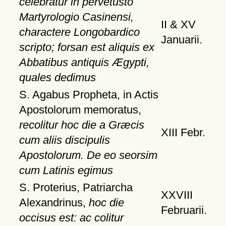
celebratur in pervetusto
Martyrologio Casinensi,
II & XV
charactere Longobardico
Januarii.
scripto; forsan est aliquis ex
Abbatibus antiquis Ægypti,
quales dedimus
S. Agabus Propheta, in Actis
Apostolorum memoratus,
recolitur hoc die a Græcis
XIII Febr.
cum aliis discipulis
Apostolorum. De eo seorsim
cum Latinis egimus
S. Proterius, Patriarcha
XXVIII
Alexandrinus,
hoc die
Februarii.
occisus est: ac colitur