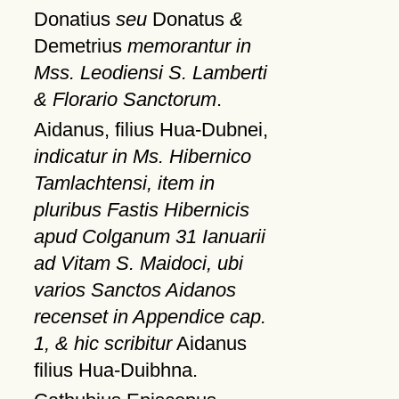
Donatius
seu
Donatus
&
Demetrius
memorantur in
Mss. Leodiensi S. Lamberti
& Florario Sanctorum
.
Aidanus, filius Hua-Dubnei,
indicatur in Ms. Hibernico
Tamlachtensi, item in
pluribus Fastis Hibernicis
apud Colganum 31 Ianuarii
ad Vitam S. Maidoci, ubi
varios Sanctos Aidanos
recenset in Appendice cap.
1, & hic scribitur
Aidanus
filius Hua-Duibhna.