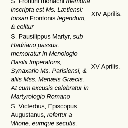
S. Frontini monachi
memoria
inscripta est Ms. Lætiensi:
XIV Aprilis.
forsan
Frontonis
legendum,
& colitur
S. Pausilippus Martyr,
sub
Hadriano passus,
memoratur in Menologio
Basilii Imperatoris,
XV Aprilis.
Synaxario Ms. Parisiensi, &
aliis Mss. Menæis Græcis.
At cum excusis celebratur in
Martyrologio Romano
S. Victerbus, Episcopus
Augustanus,
refertur a
Wione, eumque secutis,