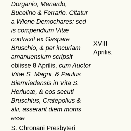
Dorganio, Menardo,
Bucelino & Ferrario. Citatur
a Wione Demochares: sed
is compendium Vitæ
contraxit ex Gaspare
XVIII
Bruschio, & per incuriam
Aprilis.
amanuensium scripsit
obiisse 8 Aprilis,
cum Auctor
Vitæ S. Magni, & Paulus
Biernriedensis in Vita S.
Herlucæ, & eos secuti
Bruschius, Cratepolius &
alii, asserant diem mortis
esse
S. Chronani Presbyteri