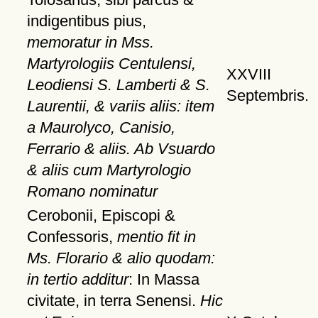
indigentibus pius,
memoratur in Mss.
Martyrologiis Centulensi,
XXVIII
Leodiensi S. Lamberti & S.
Septembris.
Laurentii, & variis aliis: item
a Maurolyco, Canisio,
Ferrario & aliis. Ab Vsuardo
& aliis cum Martyrologio
Romano nominatur
Cerobonii, Episcopi &
Confessoris,
mentio fit in
Ms. Florario & alio quodam:
in tertio additur
: In Massa
civitate, in terra Senensi.
Hic