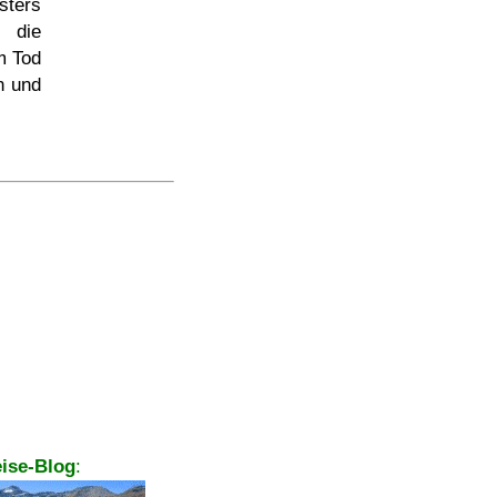
sters
 die
m Tod
n und
ise-Blog
: