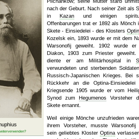
Plichankow; seine Mutter starb unmitt
nach der Geburt. Nach seiner Zeit als S
in
Kazan
und einigen spiritue
Offenbarungen trat er 1892 als Mönch i
Skete - Einsiedelei - des Klosters
Opti
Kozelsk ein, 1893 wurde er mit dem 
Warsonofij geweiht. 1902 wurde e
Diakon, 1903 zum Priester geweiht.
diente er am Militärhospital in
S
verwundeten und sterbenden Soldate
Russisch-Japanischen Krieges. Bei s
Rückkehr an die Optina-Einsiedelei
Kriegsende 1905 wurde er vom Heili
Synod zum
Hegumenos
Vorsteher d
Skete ernannt.
Weil einige Mönche unzufrieden ware
nuphius
ihrem Vorsteher, musste Warsonofij
sein geliebtes Kloster
Optina
verlasse