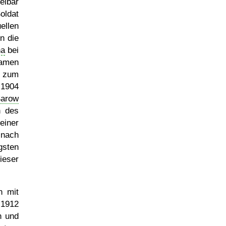
elbar
oldat
llen
n die
na
bei
Namen
r zum
 1904
arow
n des
einer
 nach
gsten
ieser
n mit
 1912
n und