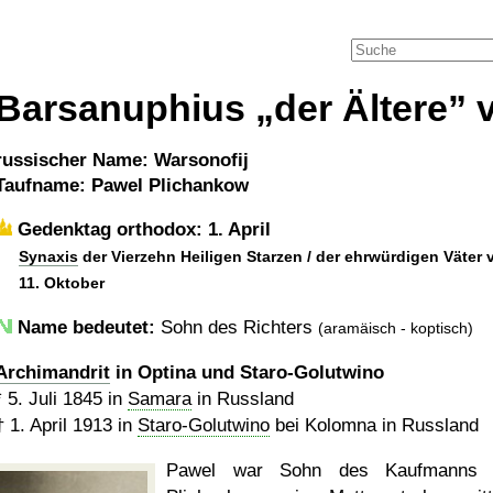
Barsanuphius
der Ältere
v
russischer Name: Warsonofij
Taufname: Pawel Plichankow
Gedenktag orthodox: 1. April
Synaxis
der Vierzehn Heiligen Starzen / der ehrwürdigen Väter 
11. Oktober
Name bedeutet:
Sohn des Richters
(aramäisch - koptisch)
Archimandrit
in Optina und Staro-Golutwino
*
5. Juli 1845
in
Samara
in Russland
†
1. April 1913
in
Staro-Golutwino
bei Kolomna in Russland
Pawel war Sohn des Kaufmanns 