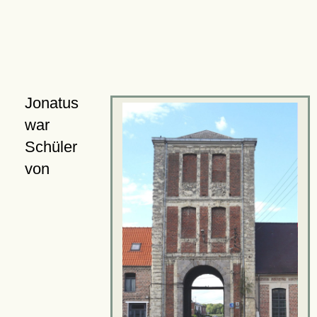
Jonatus
war
Schüler
von