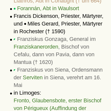
Liathros, Abt in Conaught († um 664)
Forannán, Abt in Waulsort
Francis Dickenson, Priester, Märtyrer,
und
Miles Gerard, Priester, Märtyrer
in Rochester († 1590)
Franziskus Gonzaga, General im
Franziskanerorden
, Bischof von
Cefalu, dann von Pavia, dann von
Mantua († 1620)
Franziskus von Siena, Ordensmann
der
Serviten
in Siena, verehrt am 16.
Mai
in Limoges:
Fronto, Glaubensbote, erster Bischof
von Périgueux (Auffindung der