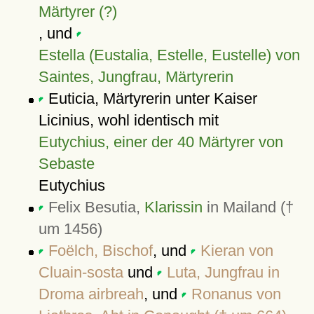
Märtyrer (?)
, und
Estella (Eustalia, Estelle, Eustelle) von
Saintes, Jungfrau, Märtyrerin
Euticia, Märtyrerin unter Kaiser
Licinius, wohl identisch mit
Eutychius, einer der 40 Märtyrer von
Sebaste
Eutychius
Felix Besutia,
Klarissin
in Mailand (†
um 1456)
Foëlch, Bischof
, und
Kieran von
Cluain-sosta
und
Luta, Jungfrau in
Droma airbreah
, und
Ronanus von