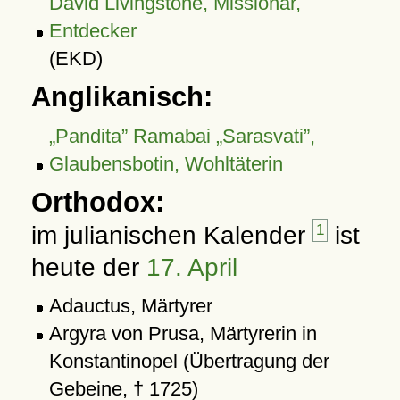
David Livingstone, Missionar,
Entdecker
(EKD)
Anglikanisch:
Pandita
Ramabai
Sarasvati
,
Glaubensbotin, Wohltäterin
Orthodox:
im julianischen Kalender
1
ist
heute der
17. April
Adauctus, Märtyrer
Argyra von Prusa, Märtyrerin in
Konstantinopel (Übertragung der
Gebeine, † 1725)