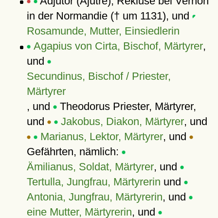
Adjutor (Ajutre), Rekluse bei Vernon
in der Normandie († um 1131), und
Rosamunde, Mutter, Einsiedlerin
Agapius von Cirta, Bischof, Märtyrer
,
und
Secundinus, Bischof / Priester,
Märtyrer
, und
Theodorus Priester, Märtyrer,
und
Jakobus, Diakon, Märtyrer
, und
Marianus, Lektor, Märtyrer
, und
Gefährten, nämlich:
Ämilianus, Soldat, Märtyrer
, und
Tertulla, Jungfrau, Märtyrerin
und
Antonia, Jungfrau, Märtyrerin
, und
eine Mutter, Märtyrerin
, und