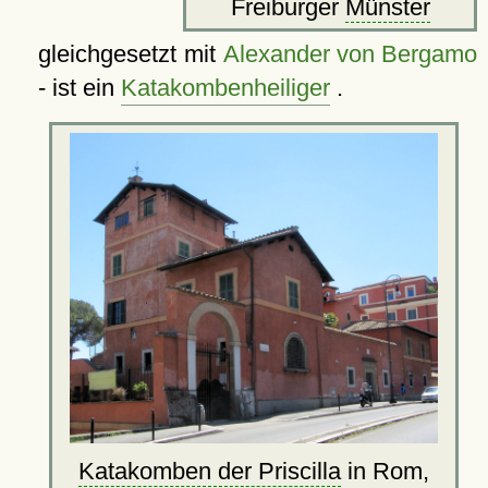
Freiburger
Münster
gleichgesetzt mit
Alexander von Bergamo
- ist ein
Katakombenheiliger
.
Katakomben der Priscilla
in Rom,