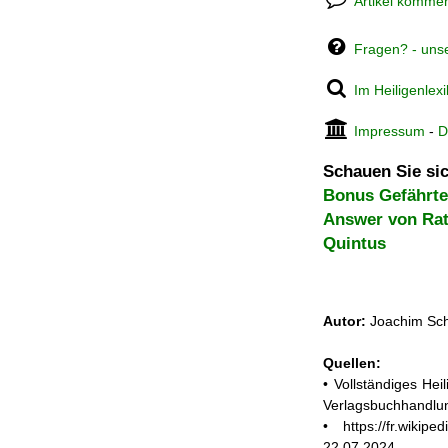
Artikel kommen
Fragen? - uns
Im Heiligenlex
Impressum
-
D
Schauen Sie sic
Bonus Gefährt
Answer von Ra
Quintus
Autor:
Joachim Sch
Quellen:
• Vollständiges He
Verlagsbuchhandlun
• https://fr.wik
22.07.2024