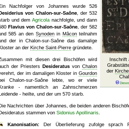
Ein Nachfolger von Johannes wurde 526
Desiderius von Chalon-sur-Saône
, der 532
starb und dem
Agricola
nachfolgte, und dann
580
Flavius von Chalon-sur-Saône
, der 582
und 585 an den
Synoden
in
Mâcon
teilnahm
und der in Chalon-sur-Saône das damalige
Kloster an der
Kirche Saint-Pierre
gründete.
Zusammen mit diesen drei Bischöfen wird
Inschrift
Grabstätte
auch der Priesters
Desideratus
von
Chalon
der
Kirche
verehrt, der im damaligen Kloster in
Gourdon
Chal
bei Chalon-sur-Saône lebte, wo er viele
Kranke - namentlich an Zahnschmerzen
Leidende - heilte, und der um 570 starb.
Die Nachrichten über Johannes, die beiden anderen Bischöf
Desideratus stammen von
Sidonius Apollinaris
.
Kanonisation:
Der Überlieferung zufolge sprach 