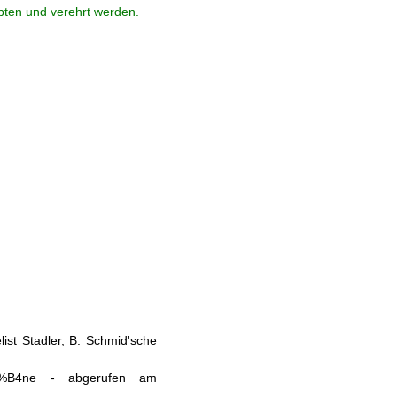
ebten und verehrt werden.
ist Stadler, B. Schmid'sche
a%C3%B4ne - abgerufen am