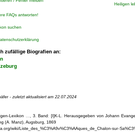
tieren / Fehler melden
Heiligen l
ere FAQs antworten!
ikon suchen
atenschutzerklärung
h zufällige Biografien an:
en
tzeburg
äfer -
zuletzt aktualisiert am
22.07.2024
iligen-Lexikon …, 3. Band: [I]K-L. Herausgegeben von Johann Evangel
g (A. Manz), Augsburg, 1869
ipedia.org/wiki/Liste_des_%C3%A9v%C3%AAques_de_Chalon-sur-S