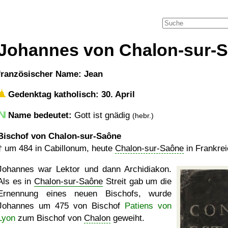
Johannes von Chalon-sur-
französischer Name: Jean
Gedenktag katholisch: 30. April
Name bedeutet:
Gott ist gnädig
(hebr.)
Bischof von Chalon-sur-Saône
†
um 484
in Cabillonum, heute
Chalon-sur-Saône
in Frankre
Johannes war Lektor und dann Archidiakon.
Als es in
Chalon-sur-Saône
Streit gab um die
Ernennung eines neuen Bischofs, wurde
Johannes um 475 von Bischof
Patiens von
Lyon
zum Bischof von
Chalon
geweiht.