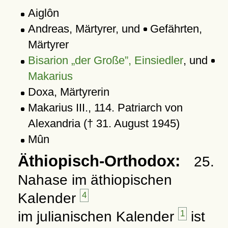
Aiglôn
Andreas, Märtyrer, und
Gefährten,
Märtyrer
Bisarion
der Große
, Einsiedler
, und
Makarius
Doxa, Märtyrerin
Makarius III., 114. Patriarch von
Alexandria († 31. August 1945)
Mûn
Äthiopisch-Orthodox:
25.
Nahase im äthiopischen
Kalender
4
im julianischen Kalender
1
ist