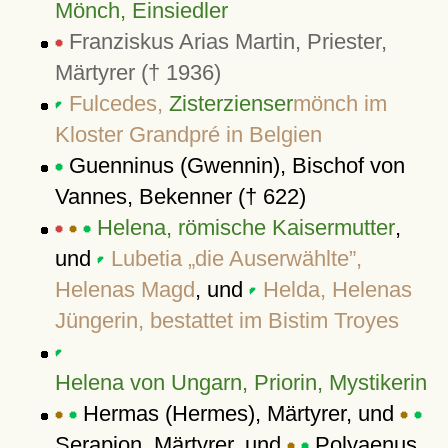
Mönch, Einsiedler
Franziskus Arias Martin, Priester,
Märtyrer († 1936)
Fulcedes,
Zisterzienser
mönch im
Kloster Grandpré in Belgien
Guenninus (Gwennin), Bischof von
Vannes, Bekenner († 622)
Helena, römische Kaisermutter
,
und
Lubetia
die Auserwählte
,
Helenas Magd
, und
Helda, Helenas
Jüngerin, bestattet im Bistim Troyes
Helena von Ungarn, Priorin, Mystikerin
Hermas (Hermes), Märtyrer, und
Serapion, Märtyrer, und
Polyaenus,