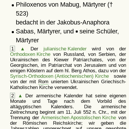
Philoxenos von Mabug, Märtyrer (†
523)
bedacht in der Jakobus-Anaphora
Sabas, Märtyrer, und
seine Schüler,
Märtyrer
1
▲
Der
julianische Kalender
wird von der
Orthodoxen Kirche
von Russland, von Serbien, der
Ukrainischen des Kiewer Patriarchates, von der
Georgischen, im Patriarchat von Jerusalem und von
einigen Klöstern auf dem hl. Berg Athos, dazu von der
Syrisch-Orthodoxen (Antiochenischen) Kirche
sowie
von der mit
Rom
unierten Ukrainischen Griechisch-
Katholischen Kirche verwendet.
2
▲
Der armenische Kalender hat seine eigenen
Monate und Tage nach dem Vorbild des
altägyptischen Kalenders. Die armenische
Zeitrechnung beginnt am 11. Juli 552 n. Chr., mit der
Trennung der
Armenischen Apostolischen Kirche
von
der Römischen Reichskirche; wir geben die
Jahreszahlen umgerechnet auf unsere gewohnte