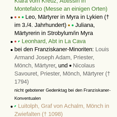
Klara vom Kreuz, Äbtissin in
Montefalco (Messe an einigen Orten)
Leo, Märtyrer in Myra in Lykien (†
im 3./4. Jahrhundert)
Juliana,
Märtyrerin in Strobylum/in Myra
Leonhard, Abt in La Cava
bei den Franziskaner-Minoriten:
Louis
Armand Joseph Adam, Priester,
Mönch, Märtyrer
, und
Nicolaus
Savouret, Priester, Mönch, Märtyrer (†
1794)
nicht gebotener Gedenktag bei den Franziskaner-
Konventualen
Luitolph, Graf von Achalm, Mönch in
Zwiefalten († 1098)