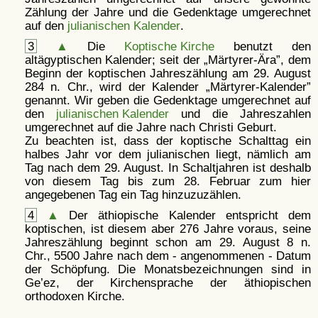
Zählung der Jahre und die Gedenktage umgerechnet
auf den
julianischen Kalender
.
3
▲
Die
Koptische Kirche
benutzt den
altägyptischen Kalender; seit der
Märtyrer-Ära
, dem
Beginn der koptischen Jahreszählung am 29. August
284 n. Chr., wird der Kalender
Märtyrer-Kalender
genannt. Wir geben die Gedenktage umgerechnet auf
den
julianischen Kalender
und die Jahreszahlen
umgerechnet auf die Jahre nach Christi Geburt.
Zu beachten ist, dass der koptische Schalttag ein
halbes Jahr vor dem julianischen liegt, nämlich am
Tag nach dem 29. August. In Schaltjahren ist deshalb
von diesem Tag bis zum 28. Februar zum hier
angegebenen Tag ein Tag hinzuzuzählen.
4
▲
Der äthiopische Kalender entspricht dem
koptischen, ist diesem aber 276 Jahre voraus, seine
Jahreszählung beginnt schon am 29. August 8 n.
Chr., 5500 Jahre nach dem - angenommenen - Datum
der Schöpfung. Die Monatsbezeichnungen sind in
Ge’ez, der Kirchensprache der äthiopischen
orthodoxen Kirche.