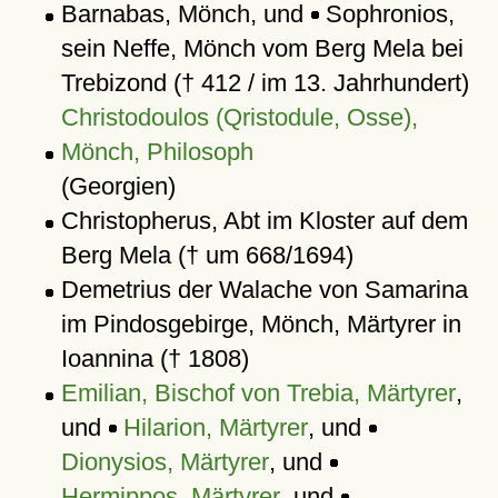
Barnabas, Mönch, und
Sophronios,
sein Neffe, Mönch vom Berg Mela bei
Trebizond († 412 / im 13. Jahrhundert)
Christodoulos (Qristodule, Osse),
Mönch, Philosoph
(Georgien)
Christopherus, Abt im Kloster auf dem
Berg Mela († um 668/1694)
Demetrius der Walache von Samarina
im Pindosgebirge, Mönch, Märtyrer in
Ioannina († 1808)
Emilian, Bischof von Trebia, Märtyrer
,
und
Hilarion, Märtyrer
, und
Dionysios, Märtyrer
, und
Hermippos, Märtyrer
, und