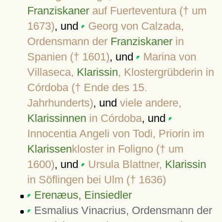
Franziskaner
auf Fuerteventura († um
1673)
, und
Georg von Calzada,
Ordensmann der
Franziskaner
in
Spanien († 1601)
, und
Marina von
Villaseca,
Klarissin
, Klostergrübderin in
Córdoba († Ende des 15.
Jahrhunderts)
, und
viele andere,
Klarissinnen
in Córdoba
, und
Innocentia Angeli von Todi, Priorin im
Klarissen
kloster in Foligno († um
1600)
, und
Ursula Blattner,
Klarissin
in Söflingen bei Ulm († 1636)
Erenæus, Einsiedler
Esmalius Vinacrius, Ordensmann der