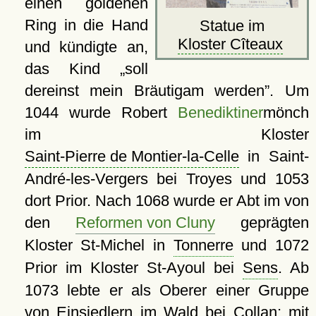
einen goldenen
Ring in die Hand
Statue im
Kloster Cîteaux
und kündigte an,
das Kind
soll
dereinst mein Bräutigam werden
. Um
1044 wurde Robert
Benediktiner
mönch
im Kloster
Saint-Pierre de Montier-la-Celle
in Saint-
André-les-Vergers bei Troyes und 1053
dort Prior. Nach 1068 wurde er Abt im von
den
Reformen von Cluny
geprägten
Kloster St-Michel in
Tonnerre
und 1072
Prior im Kloster St-Ayoul bei
Sens
. Ab
1073 lebte er als Oberer einer Gruppe
von Einsiedlern im Wald bei
Collan
; mit