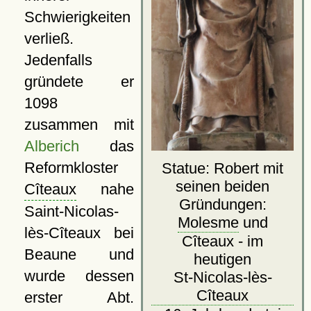
Schwierigkeiten
verließ.
Jedenfalls
gründete er
1098
zusammen mit
Alberich
das
Reformkloster
Statue: Robert mit
seinen beiden
Cîteaux
nahe
Gründungen:
Saint-Nicolas-
Molesme
und
lès-Cîteaux bei
Cîteaux - im
Beaune und
heutigen
wurde dessen
St-Nicolas-lès-
Cîteaux
erster Abt.