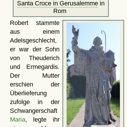
Santa Croce in Gerusalemme
in
Rom
Robert stammte
aus einem
Adelsgeschlecht,
er war der Sohn
von Theuderich
und Ermegardis.
Der Mutter
erschien der
Überlieferung
zufolge in der
Schwangerschaft
Maria
, legte ihr