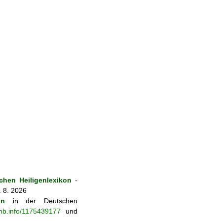
hen Heiligenlexikon
-
. 8. 2026
on
in der Deutschen
-nb.info/1175439177
und