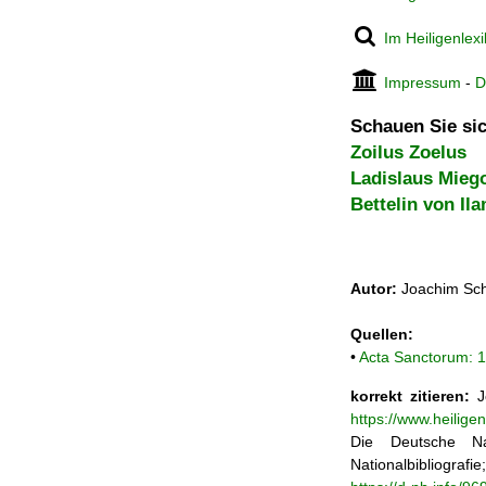
Im Heiligenlex
Impressum
-
D
Schauen Sie sic
Zoilus Zoelus
Ladislaus Mieg
Bettelin von Il
Autor:
Joachim Sch
Quellen:
•
Acta Sanctorum: 
korrekt zitieren:
Jo
https://www.heilig
Die Deutsche Na
Nationalbibliograf