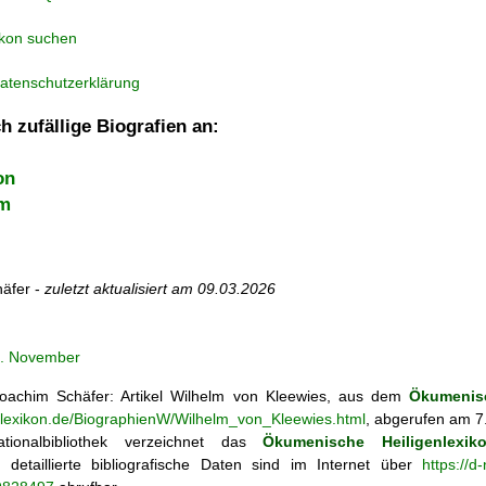
ikon suchen
atenschutzerklärung
h zufällige Biografien an:
on
am
äfer -
zuletzt aktualisiert am
09.03.2026
1. November
achim Schäfer: Artikel
Wilhelm von Kleewies, aus dem
Ökumenisc
enlexikon.de/BiographienW/Wilhelm_von_Kleewies.html
, abgerufen am 7
tionalbibliothek verzeichnet das
Ökumenische Heiligenlexik
ie; detaillierte bibliografische Daten sind im Internet über
https://d