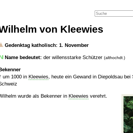
Wilhelm von Kleewies
Gedenktag katholisch: 1. November
Name bedeutet:
der willensstarke Schützer
(althochdt.)
Bekenner
†
um 1000
in
Kleewies
, heute ein Gewand in Diepoldsau bei S
Schweiz
Wilhelm wurde als Bekenner in
Kleewies
verehrt.