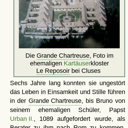
Die
Grande Chartreuse
, Foto im
ehemaligen
Kartäuser
kloster
Le Reposoir
bei Cluses
Sechs Jahre lang konnten sie ungestört
das Leben in Einsamkeit und Stille führen
in der
Grande Chartreuse
, bis Bruno von
seinem ehemaligen Schüler, Papst
Urban II.
, 1089 aufgefordert wurde, als
Berater zu ihm nach
Rom
zu kommen.