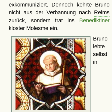
exkommuniziert. Dennoch kehrte Bruno
nicht aus der Verbannung nach
Reims
zurück, sondern trat ins
Benediktiner
kloster
Molesme
ein.
Bruno
lebte
selbst
in