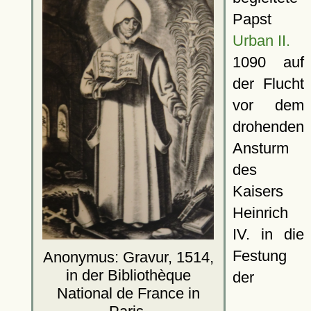
Papst
Urban II.
1090 auf
der Flucht
vor dem
drohenden
Ansturm
des
Kaisers
Heinrich
IV. in die
Festung
Anonymus: Gravur, 1514,
in der Bibliothèque
der
National de France in