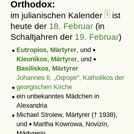
Orthodox:
im julianischen Kalender
1
ist
heute der
18. Februar
(in
Schaltjahren der
19. Februar
)
Eutropios, Märtyrer
, und
Kleonikos, Märtyrer
, und
Basiliskos, Märtyrer
Johannes II. „Oqropir”, Katholikos der
georgischen Kirche
ein unbekanntes Mädchen in
Alexandria
Michael Stroiew, Märtyrer († 1938),
und
Martha Kowrowa, Novizin,
Märtyrerin