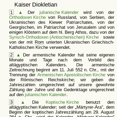
Kaiser Diokletian
1
▲
Der
julianische Kalender
wird von der
Orthodoxen Kirche
von Russland, von Serbien, der
Ukrainischen des Kiewer Patriarchates, von der
Georgischen, im Patriarchat von Jerusalem und von
einigen Klöstern auf dem hl. Berg Athos, dazu von der
Syrisch-Orthodoxen (Antiochenischen) Kirche
sowie
von der mit
Rom
unierten Ukrainischen Griechisch-
Katholischen Kirche verwendet.
2
▲
Der armenische Kalender hat seine eigenen
Monate und Tage nach dem Vorbild des
altägyptischen Kalenders. Die armenische
Zeitrechnung beginnt am 11. Juli 552 n. Chr., mit der
Trennung der
Armenischen Apostolischen Kirche
von
der Römischen Reichskirche; wir geben die
Jahreszahlen umgerechnet auf unsere gewohnte
Zählung der Jahre und die Gedenktage umgerechnet
auf den
julianischen Kalender
.
3
▲
Die
Koptische Kirche
benutzt den
altägyptischen Kalender; seit der
Märtyrer-Ära
, dem
Beginn der koptischen Jahreszählung am 29. August