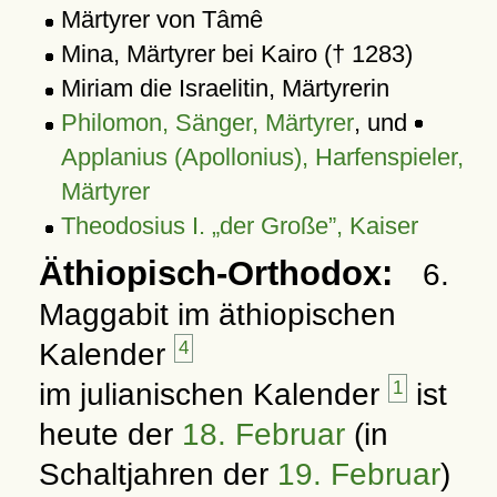
Märtyrer von Tâmê
Mina, Märtyrer bei Kairo († 1283)
Miriam die Israelitin, Märtyrerin
Philomon, Sänger, Märtyrer
, und
Applanius (Apollonius), Harfenspieler,
Märtyrer
Theodosius I. „der Große”, Kaiser
Äthiopisch-Orthodox:
6.
Maggabit im äthiopischen
Kalender
4
im julianischen Kalender
1
ist
heute der
18. Februar
(in
Schaltjahren der
19. Februar
)