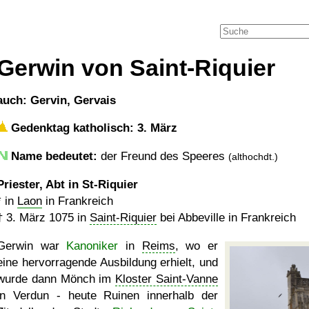
Gerwin von Saint-Riquier
auch: Gervin, Gervais
Gedenktag katholisch: 3. März
Name bedeutet:
der Freund des Speeres
(althochdt.)
Priester, Abt in St-Riquier
* in
Laon
in Frankreich
†
3. März 1075
in
Saint-Riquier
bei Abbeville in Frankreich
Gerwin war
Kanoniker
in
Reims
, wo er
eine hervorragende Ausbildung erhielt, und
wurde dann Mönch im
Kloster Saint-Vanne
in Verdun - heute Ruinen innerhalb der