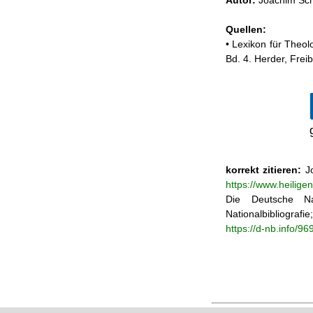
Autor:
Joachim Sch
Quellen:
• Lexikon für Theol
Bd. 4. Herder, Frei
korrekt zitieren:
Jo
https://www.heilige
Die Deutsche Na
Nationalbibliograf
https://d-nb.info/9