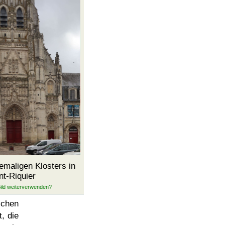
maligen Klosters in
nt-Riquier
schen
, die