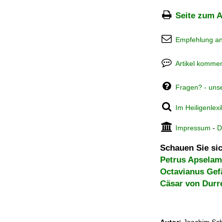
Seite zum A
Empfehlung a
Artikel kommen
Fragen? - uns
Im Heiligenlex
Impressum
-
D
Schauen Sie sic
Petrus Apsela
Octavianus Gef
Cäsar von Durr