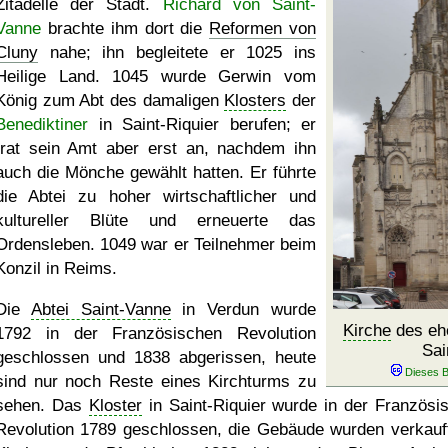
Zitadelle der Stadt.
Richard von Saint-
Vanne
brachte ihm dort die
Reformen von
Cluny
nahe; ihn begleitete er 1025 ins
Heilige Land. 1045 wurde Gerwin vom
König zum Abt des damaligen
Klosters
der
Benediktiner
in Saint-Riquier berufen; er
trat sein Amt aber erst an, nachdem ihn
auch die Mönche gewählt hatten. Er führte
die Abtei zu hoher wirtschaftlicher und
kultureller Blüte und erneuerte das
Ordensleben. 1049 war er Teilnehmer beim
Konzil in Reims.
Die
Abtei Saint-Vanne
in Verdun wurde
Kirche
des ehe
1792 in der Französischen Revolution
Sai
geschlossen und 1838 abgerissen, heute
sind nur noch Reste eines Kirchturms zu
sehen. Das
Kloster
in Saint-Riquier wurde in der Französi
Revolution 1789 geschlossen, die Gebäude wurden verkauft