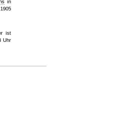
ns
in
 1905
r ist
8 Uhr