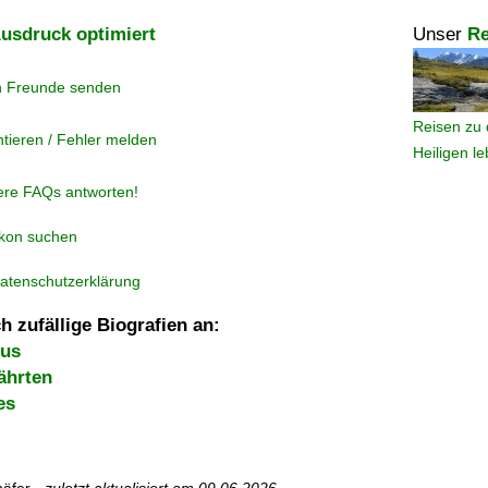
usdruck optimiert
Unser
Re
n Freunde senden
Reisen zu 
tieren / Fehler melden
Heiligen l
ere FAQs antworten!
ikon suchen
atenschutzerklärung
h zufällige Biografien an:
mus
ährten
es