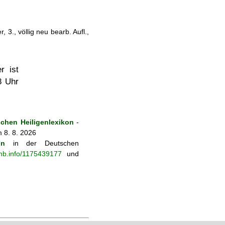
 3., völlig neu bearb. Aufl.,
r ist
8 Uhr
chen Heiligenlexikon
-
 8. 8. 2026
on
in der Deutschen
-nb.info/1175439177
und