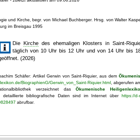
äfer -
zuletzt aktualisiert am
09.06.2026
ogie und Kirche, begr. von Michael Buchberger. Hrsg. von Walter Kasper,
burg im Breisgau 1995
Die
Kirche
des ehemaligen Klosters in Saint-Riquie
täglich von 10 Uhr bis 12 Uhr und von 14 Uhr bis 1
geöffnet. (2026)
achim Schäfer: Artikel
Gerwin von Saint-Riquier, aus dem
Ökumenis
nlexikon.de/BiographienG/Gerwin_von_Saint-Riquier.html
, abgerufen am
tionalbibliothek verzeichnet das
Ökumenische Heiligenlexik
ie; detaillierte bibliografische Daten sind im Internet über
https://d
69828497
abrufbar.