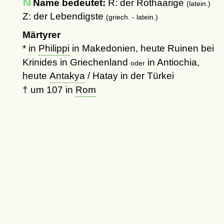
Name bedeutet:
R: der Rothaarige
(latein.)
Z: der Lebendigste
(griech. - latein.)
Märtyrer
* in
Philippi
in Makedonien, heute Ruinen bei
Krinides in Griechenland
in Antiochia,
oder
heute
Antakya
/ Hatay in der Türkei
†
um 107
in
Rom