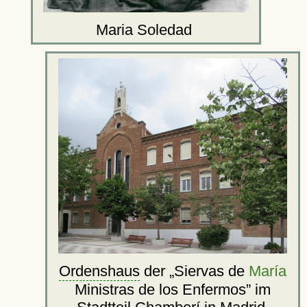
Maria Soledad
Ordenshaus
der
Siervas de
María
Ministras de los Enfermos
im