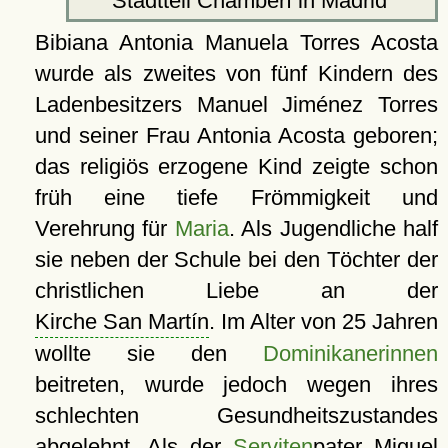
Stadtteil Chamberí in Madrid
Bibiana Antonia Manuela
Torres Acosta
wurde als zweites von fünf Kindern des
Ladenbesitzers Manuel Jiménez Torres
und seiner Frau Antonia Acosta geboren;
das religiös erzogene Kind zeigte schon
früh eine tiefe Frömmigkeit und
Verehrung für
Maria
. Als Jugendliche half
sie neben der Schule bei den Töchter der
christlichen Liebe an der
Kirche San Martín
. Im Alter von 25 Jahren
wollte sie den
Dominikanerinnen
beitreten, wurde jedoch wegen ihres
schlechten Gesundheitszustandes
abgelehnt. Als der
Serviten
pater Miguel