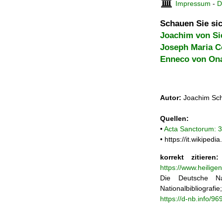
Impressum
-
D
Schauen Sie sic
Joachim von Si
Joseph Maria C
Enneco von On
Autor:
Joachim Sch
Quellen:
•
Acta Sanctorum: 3
• https://it.wikipe
korrekt zitieren:
https://www.heilig
Die Deutsche Na
Nationalbibliograf
https://d-nb.info/9