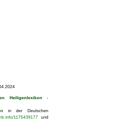
.04.2024
en Heiligenlexikon
-
on
in der Deutschen
-nb.info/1175439177
und