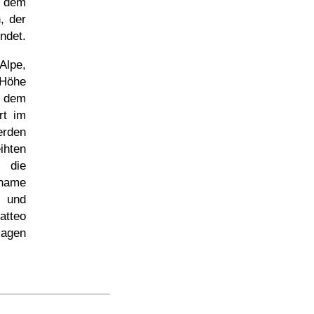
 dem
, der
ndet.
Alpe,
 Höhe
 dem
rt im
erden
ihten
e
name
nd
atteo
lagen