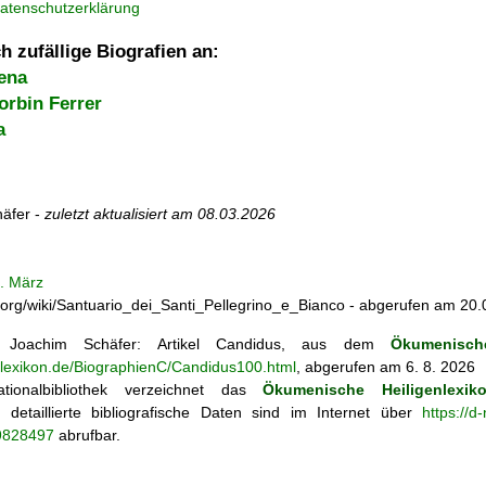
atenschutzerklärung
h zufällige Biografien an:
ena
orbin Ferrer
a
äfer -
zuletzt aktualisiert am
08.03.2026
. März
dia.org/wiki/Santuario_dei_Santi_Pellegrino_e_Bianco - abgerufen am 20
Joachim Schäfer: Artikel
Candidus, aus dem
Ökumenisch
enlexikon.de/BiographienC/Candidus100.html
, abgerufen am 6. 8. 2026
tionalbibliothek verzeichnet das
Ökumenische Heiligenlexik
ie; detaillierte bibliografische Daten sind im Internet über
https://d
69828497
abrufbar.