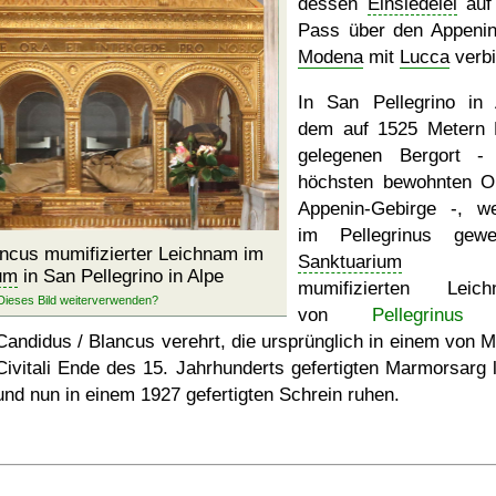
dessen
Einsiedelei
auf
Pass über den Appenin
Modena
mit
Lucca
verbi
In San Pellegrino in 
dem auf 1525 Metern
gelegenen Bergort -
höchsten bewohnten O
Appenin-Gebirge -, w
im Pellegrinus gewe
ancus mumifizierter Leichnam im
Sanktuarium
di
um
in San Pellegrino in Alpe
mumifizierten Leich
von
Pellegrinus
u
Candidus / Blancus verehrt, die ursprünglich in einem von M
Civitali Ende des 15. Jahrhunderts gefertigten Marmorsarg 
und nun in einem 1927 gefertigten Schrein ruhen.