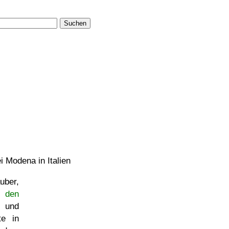
Suchen
i Modena in Italien
uber,
n den
 und
te in