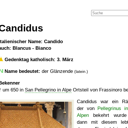
Candidus
italienischer Name: Candido
auch: Blancus - Bianco
Gedenktag katholisch: 3. März
Name bedeutet:
der Glänzende
(latein.)
Bekenner
†
um 650
in
San Pellegrino in Alpe
Ortsteil von Frassinoro be
Candidus war ein Rä
der von
Pellegrinus i
Alpen
bekehrt wurde
dann mit diesem leb