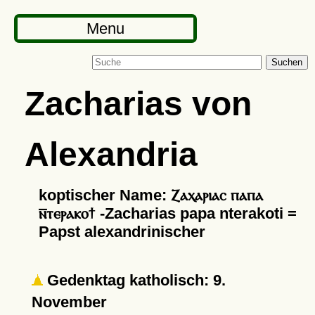
Menu
Suchen
Zacharias von
Alexandria
koptischer Name: Ⲍⲁⲭⲁⲣⲓⲁⲥ ⲡⲁⲡⲁ
ⲛ︦ⲧⲉⲣⲁⲕⲟϯ -Zacharias papa nterakoti =
Papst alexandrinischer
Gedenktag katholisch: 9.
November