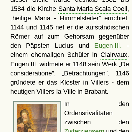
1584 die Kirche
Santa Maria Scala Coeli
,
heilige Maria - Himmelsleiter
errichtet.
1144 und 1145 rief er die aufständischen
Römer auf zum Gehorsam gegenüber
den Päpsten Lucius und
Eugen III.
-
einem ehemaligen Schüler in
Clairvaux
.
Eugen III. widmete er 1148 sein Werk
De
consideratione
,
Betrachtungen
. 1146
gründete er das Kloster in Villers - dem
heutigen
Villers-la-Ville
in Brabant.
In den
Ordensrivalitäten
zwischen den
Zisterziensern
und den