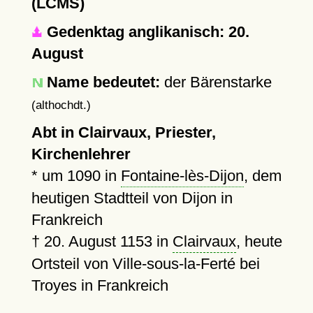
(LCMS)
Gedenktag anglikanisch: 20.
August
Name bedeutet:
der Bärenstarke
(althochdt.)
Abt in Clairvaux, Priester,
Kirchenlehrer
*
um 1090
in
Fontaine-lès-Dijon
, dem
heutigen Stadtteil von Dijon in
Frankreich
†
20. August 1153
in
Clairvaux
, heute
Ortsteil von Ville-sous-la-Ferté bei
Troyes in Frankreich