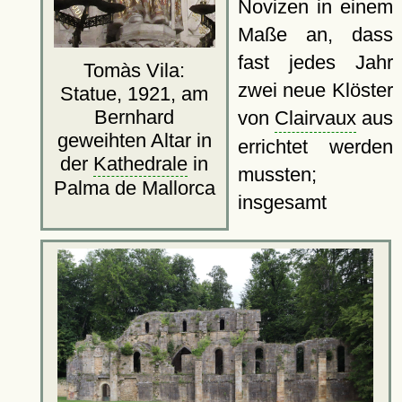
Novizen in einem
Maße an, dass
fast jedes Jahr
Tomàs Vila:
zwei neue Klöster
Statue, 1921, am
Bernhard
von
Clairvaux
aus
geweihten Altar in
errichtet werden
der
Kathedrale
in
mussten;
Palma de Mallorca
insgesamt