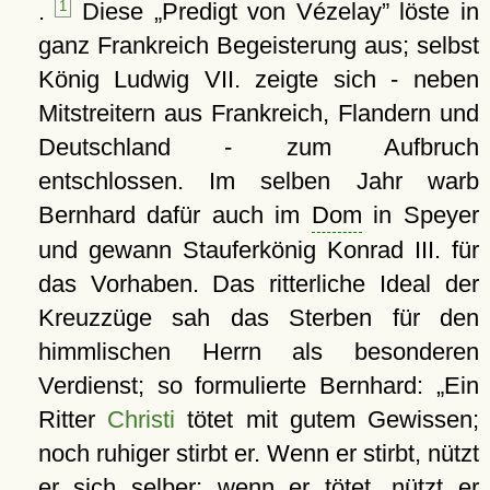
.
1
Diese
Predigt von Vézelay
löste in
ganz Frankreich Begeisterung aus; selbst
König Ludwig VII. zeigte sich - neben
Mitstreitern aus Frankreich, Flandern und
Deutschland - zum Aufbruch
entschlossen. Im selben Jahr warb
Bernhard dafür auch im
Dom
in Speyer
und gewann Stauferkönig Konrad III. für
das Vorhaben. Das ritterliche Ideal der
Kreuzzüge sah das Sterben für den
himmlischen Herrn als besonderen
Verdienst; so formulierte Bernhard:
Ein
Ritter
Christi
tötet mit gutem Gewissen;
noch ruhiger stirbt er. Wenn er stirbt, nützt
er sich selber; wenn er tötet, nützt er