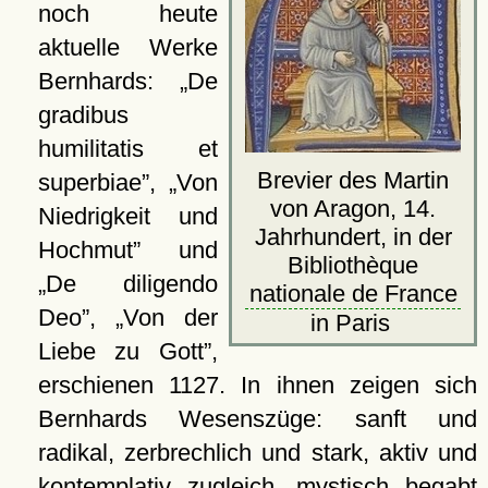
noch heute
aktuelle Werke
Bernhards:
De
gradibus
humilitatis et
Brevier des Martin
superbiae
,
Von
von Aragon, 14.
Niedrigkeit und
Jahrhundert, in der
Hochmut
und
Bibliothèque
De diligendo
nationale de France
Deo
,
Von der
in Paris
Liebe zu Gott
,
erschienen 1127. In ihnen zeigen sich
Bernhards Wesenszüge: sanft und
radikal, zerbrechlich und stark, aktiv und
kontemplativ zugleich, mystisch begabt