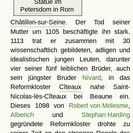
Statue im
Petersdom
in Rom
Châtillon-sur-Seine
. Der Tod seiner
Mutter um 1105 beschäftigte ihn stark.
1113 trat er zusammen mit 30
wissenschaftlich gebildeten, adligen und
idealistischen jungen Leuten, darunter
vier seiner fünf leiblichen Brüder, auch
sein jüngster Bruder
Nivard
, in das
Reformkloster
Cîteaux
nahe Saint-
Nicolas-lès-Cîteaux bei Beaune ein.
Dieses 1098 von
Robert von Molesme
,
Alberich
und
Stephan Harding
gegründete Reformkloster drohte zu