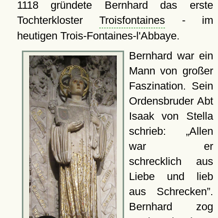
1118 gründete Bernhard das erste
Tochterkloster
Troisfontaines
- im
heutigen Trois-Fontaines-l'Abbaye.
Bernhard war ein
Mann von großer
Faszination. Sein
Ordensbruder Abt
Isaak von Stella
schrieb:
Allen
war er
schrecklich aus
Liebe und lieb
aus Schrecken
.
Bernhard zog