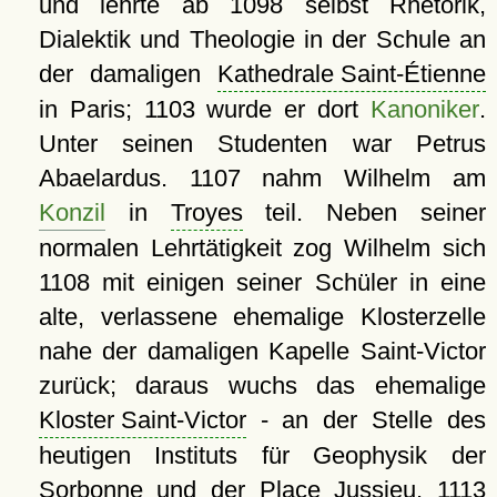
und lehrte ab 1098 selbst Rhetorik,
Dialektik und Theologie in der Schule an
der damaligen
Kathedrale Saint-Étienne
in Paris; 1103 wurde er dort
Kanoniker
.
Unter seinen Studenten war Petrus
Abaelardus. 1107 nahm Wilhelm am
Konzil
in
Troyes
teil. Neben seiner
normalen Lehrtätigkeit zog Wilhelm sich
1108 mit einigen seiner Schüler in eine
alte, verlassene ehemalige Klosterzelle
nahe der damaligen Kapelle Saint-Victor
zurück; daraus wuchs das ehemalige
Kloster Saint-Victor
- an der Stelle des
heutigen Instituts für Geophysik der
Sorbonne und der Place Jussieu. 1113