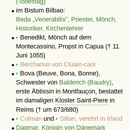
(Todestag)
im Bistum Bilbao:
Beda „Venerabilis”, Priester, Mönch,
Historiker, Kirchenlehrer
Benedikt, Mönch auf dem
Montecassino, Propst in Capua († 11.
Juni 1055)
Berchanus von Cluain-caoi
Bova (Beuve, Bona, Bonne),
Schwester von
Balderich (Baudry)
,
erste Äbtissin in Montfauçon, bestattet
im damaligen
Kloster Saint-Piere
in
Reims († um 673/680)
Colman
und
Sillan, verehrt in Irland
Dagmar, Königin von Dänemark