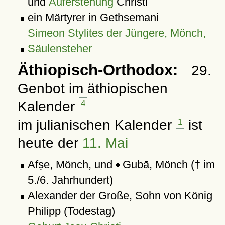
und
Auferstehung
Christi
ein Märtyrer in Gethsemani
Simeon Stylites der Jüngere, Mönch,
Säulensteher
Äthiopisch-Orthodox:
29.
Genbot im äthiopischen
Kalender
4
im julianischen Kalender
1
ist
heute der
11. Mai
Afṣe, Mönch, und
Gubā, Mönch († im
5./6. Jahrhundert)
Alexander der Große, Sohn von König
Philipp (Todestag)