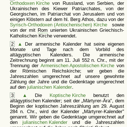
Orthodoxen Kirche
von Russland, von Serbien, der
Ukrainischen des Kiewer Patriarchates, von der
Georgischen, im Patriarchat von Jerusalem und von
einigen Klöstern auf dem hl. Berg Athos, dazu von der
Syrisch-Orthodoxen (Antiochenischen) Kirche
sowie
von der mit
Rom
unierten Ukrainischen Griechisch-
Katholischen Kirche verwendet.
2
▲
Der armenische Kalender hat seine eigenen
Monate und Tage nach dem Vorbild des
altägyptischen Kalenders. Die armenische
Zeitrechnung beginnt am 11. Juli 552 n. Chr., mit der
Trennung der
Armenischen Apostolischen Kirche
von
der Römischen Reichskirche; wir geben die
Jahreszahlen umgerechnet auf unsere gewohnte
Zählung der Jahre und die Gedenktage umgerechnet
auf den
julianischen Kalender
.
3
▲
Die
Koptische Kirche
benutzt den
altägyptischen Kalender; seit der
Märtyrer-Ära
, dem
Beginn der koptischen Jahreszählung am 29. August
284 n. Chr., wird der Kalender
Märtyrer-Kalender
genannt. Wir geben die Gedenktage umgerechnet auf
den
julianischen Kalender
und die Jahreszahlen