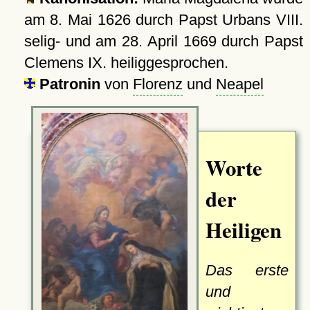
am
8. Mai 1626
durch Papst Urbans VIII.
selig- und am
28. April 1669
durch Papst
Clemens IX. heiliggesprochen.
Patronin
von
Florenz
und
Neapel
Worte
der
Heiligen
Das erste
und