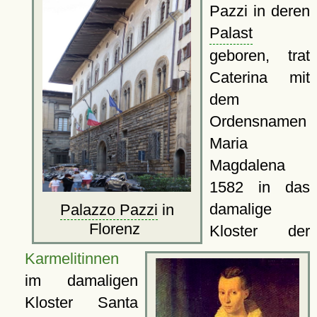
Pazzi in deren
Palast
geboren, trat
Caterina mit
dem
Ordensnamen
Maria
Magdalena
1582 in das
damalige
Palazzo Pazzi
in
Florenz
Kloster der
Karmelitinnen
im damaligen
Kloster Santa