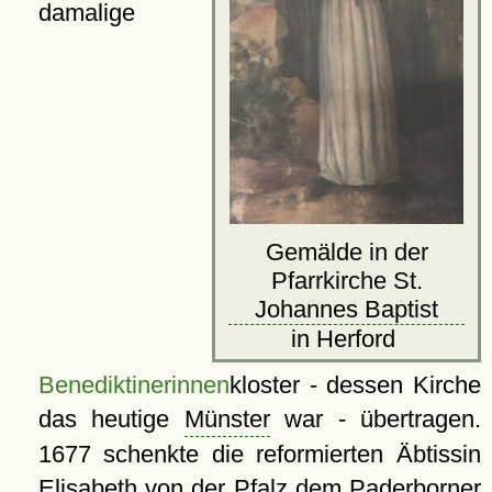
damalige
Gemälde in der
Pfarrkirche St.
Johannes Baptist
in Herford
Benediktinerinnen
kloster - dessen Kirche
das heutige
Münster
war - übertragen.
1677 schenkte die reformierten Äbtissin
Elisabeth von der Pfalz dem
Paderborner