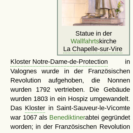
Statue in der
Wallfahrts
kirche
La Chapelle-sur-Vire
Kloster Notre-Dame-de-Protection
in
Valognes wurde in der Französischen
Revolution aufgehoben, die Nonnen
wurden 1792 vertrieben. Die Gebäude
wurden 1803 in ein Hospiz umgewandelt.
Das
Kloster
in Saint-Sauveur-le-Vicomte
war 1067 als
Benediktiner
abtei gegründet
worden; in der Französischen Revolution