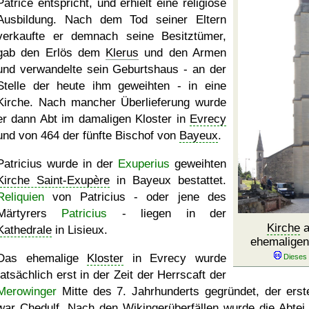
Patrice entspricht, und erhielt eine religiöse
Ausbildung. Nach dem Tod seiner Eltern
verkaufte er demnach seine Besitztümer,
gab den Erlös dem
Klerus
und den Armen
und verwandelte sein Geburtshaus - an der
Stelle der heute ihm geweihten - in eine
Kirche. Nach mancher Überlieferung wurde
er dann Abt im damaligen Kloster in
Evrecy
und von 464 der fünfte Bischof von
Bayeux
.
Patricius wurde in der
Exuperius
geweihten
Kirche Saint-Exupère
in Bayeux bestattet.
Reliquien
von Patricius - oder jene des
Märtyrers
Patricius
- liegen in der
Kirche
a
Kathedrale
in Lisieux.
ehemaligen
Das ehemalige
Kloster
in Evrecy wurde
tatsächlich erst in der Zeit der Herrscaft der
Merowinger
Mitte des 7. Jahrhunderts gegründet, der erst
war Chedulf. Nach den Wikingerüberfällen wurde die Abtei 