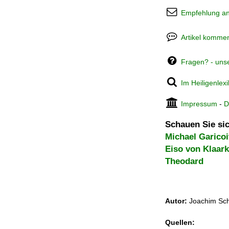
Empfehlung a
Artikel kommen
Fragen? - uns
Im Heiligenlex
Impressum
-
D
Schauen Sie sic
Michael Garicoi
Eiso von Klaar
Theodard
Autor:
Joachim Sch
Quellen: