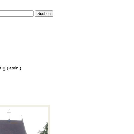
Suchen
rig
(latein.)