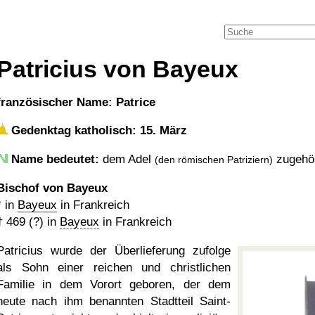
Patricius von Bayeux
französischer Name: Patrice
Gedenktag katholisch: 15. März
Name bedeutet:
dem Adel
zugehö
(den römischen Patriziern)
Bischof von Bayeux
* in
Bayeux
in Frankreich
†
469 (?)
in
Bayeux
in Frankreich
Patricius wurde der Überlieferung zufolge
als Sohn einer reichen und christlichen
Familie in dem Vorort geboren, der dem
heute nach ihm benannten Stadtteil Saint-