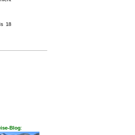
is 18
ise-Blog
: