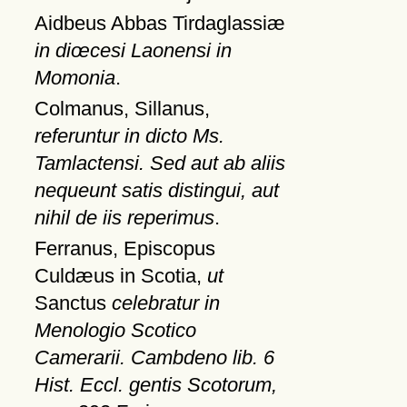
Aidbeus Abbas Tirdaglassiæ
in diœcesi Laonensi in
Momonia
.
Colmanus, Sillanus,
referuntur in dicto Ms.
Tamlactensi. Sed aut ab aliis
nequeunt satis distingui, aut
nihil de iis reperimus
.
Ferranus, Episcopus
Culdæus in Scotia,
ut
Sanctus
celebratur in
Menologio Scotico
Camerarii. Cambdeno lib. 6
Hist. Eccl. gentis Scotorum,