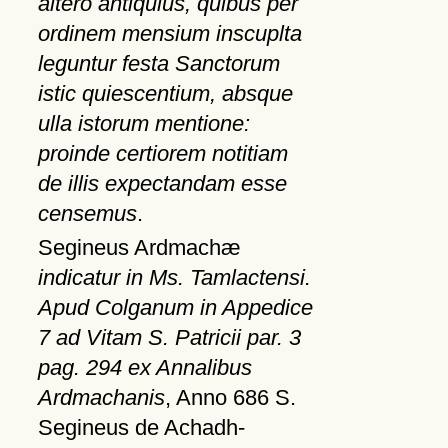
altero antiquius, quibus per
ordinem mensium inscuplta
leguntur festa Sanctorum
istic quiescentium, absque
ulla istorum mentione:
proinde certiorem notitiam
de illis expectandam esse
censemus
.
Segineus Ardmachæ
indicatur in Ms. Tamlactensi.
Apud Colganum in Appedice
7 ad Vitam S. Patricii par. 3
pag. 294 ex Annalibus
Ardmachanis
, Anno 686 S.
Segineus de Achadh-