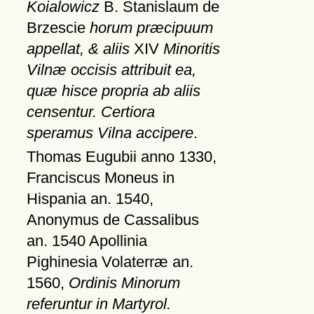
Koialowicz
B. Stanislaum de
Brzescie
horum præcipuum
appellat, & aliis
XIV
Minoritis
Vilnæ occisis attribuit ea,
quæ hisce propria ab aliis
censentur. Certiora
speramus Vilna accipere
.
Thomas Eugubii anno 1330,
Franciscus Moneus in
Hispania an. 1540,
Anonymus de Cassalibus
an. 1540 Apollinia
Pighinesia Volaterræ an.
1560,
Ordinis Minorum
referuntur in Martyrol.