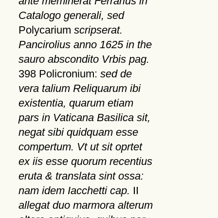
ante meminerat Ferrarius in
Catalogo generali, sed
Polycarium
scripserat.
Pancirolius anno 1625 in the
sauro abscondito Vrbis pag.
398 Policronium:
sed de
vera talium Reliquarum ibi
existentia, quarum etiam
pars in Vaticana Basilica sit,
negat sibi quidquam esse
compertum. Vt ut sit oprtet
ex iis esse quorum recentius
eruta & translata sint ossa:
nam idem Iacchetti cap.
II
allegat duo marmora alterum