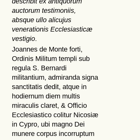
describit ex antiquorum
auctorum testimoniis,
absque ullo alicujus
venerationis Ecclesiasticæ
vestigio
.
Joannes de Monte forti,
Ordinis Militum templi sub
regula S. Bernardi
militantium, admiranda signa
sanctitatis dedit, atque in
hodiernum diem multis
miraculis claret, & Officio
Ecclesiastico colitur Nicosiæ
in Cypro, ubi magno Dei
munere corpus incorruptum