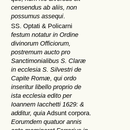
censendus ab aliis, non
possumus assequi
.
SS. Optati & Policarni
festum notatur in Ordine
divinorum Officiorum,
postremum aucto pro
Sanctimonialibus S. Claræ
in ecclesia S. Silvestri de
Capite Romæ, qui ordo
inseritur libello proprio de
ista ecclesia edito per
Ioannem Iacchetti 1629: &
additur, quia
Adsunt corpora.
Eorumdem quatuor annis