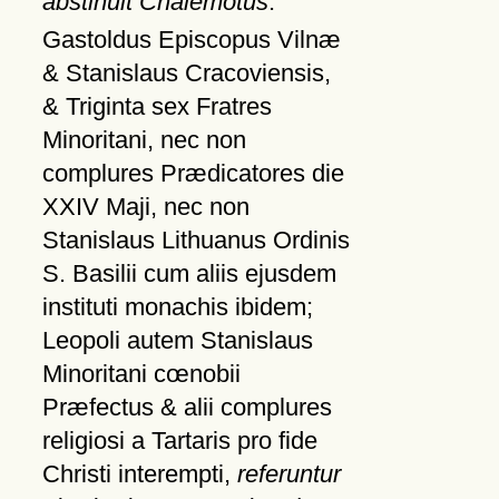
abstinuit Chalemotus
.
Gastoldus Episcopus Vilnæ
& Stanislaus Cracoviensis,
& Triginta sex Fratres
Minoritani, nec non
complures Prædicatores die
XXIV Maji, nec non
Stanislaus Lithuanus Ordinis
S. Basilii cum aliis ejusdem
instituti monachis ibidem;
Leopoli autem Stanislaus
Minoritani cœnobii
Præfectus & alii complures
religiosi a Tartaris pro fide
Christi interempti,
referuntur