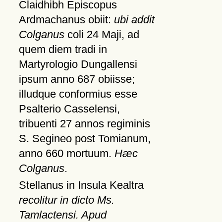
Claidhibh Episcopus
Ardmachanus obiit:
ubi addit
Colganus
coli 24 Maji, ad
quem diem tradi in
Martyrologio Dungallensi
ipsum anno 687 obiisse;
illudque conformius esse
Psalterio Casselensi,
tribuenti 27 annos regiminis
S. Segineo post Tomianum,
anno 660 mortuum.
Hæc
Colganus
.
Stellanus in Insula Kealtra
recolitur in dicto Ms.
Tamlactensi. Apud