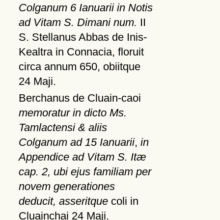
Colganum 6 Ianuarii in Notis
ad Vitam S. Dimani num.
II
S. Stellanus Abbas de Inis-
Kealtra in Connacia, floruit
circa annum 650, obiitque
24 Maji.
Berchanus de Cluain-caoi
memoratur in dicto Ms.
Tamlactensi & aliis
Colganum ad 15 Ianuarii
,
in
Appendice ad Vitam S. Itæ
cap. 2, ubi ejus familiam per
novem generationes
deducit, asseritque
coli in
Cluainchai 24 Maji.