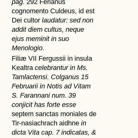
pag.
292 Ferianus
cognomento Culdeus, id est
Dei cultor
laudatur: sed non
addit diem cultus, neque
ejus meminit in suo
Menologio
.
Filiæ VII Fergussii in insula
Kealtra
celebrantur in Ms.
Tamlactensi. Colganus 15
Februarii in Notis ad Vitam
S. Farannani num. 39
conjicit has forte esse
septem sanctas moniales de
Tir-nasiachrach aidhne
in
dicta Vita cap. 7 indicatas, &