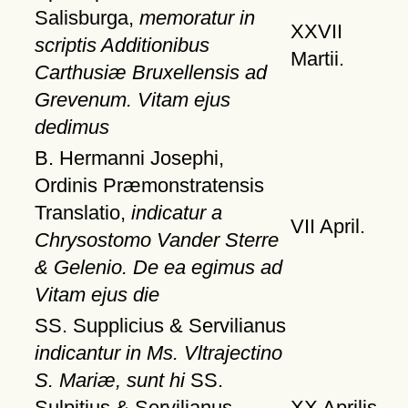
Salisburga,
memoratur in
XXVII
scriptis Additionibus
Martii.
Carthusiæ Bruxellensis ad
Grevenum. Vitam ejus
dedimus
B. Hermanni Josephi,
Ordinis Præmonstratensis
Translatio,
indicatur a
VII April.
Chrysostomo Vander Sterre
& Gelenio. De ea egimus ad
Vitam ejus die
SS. Supplicius & Servilianus
indicantur in Ms. Vltrajectino
S. Mariæ, sunt hi
SS.
Sulpitius & Servilianus
XX Aprilis.