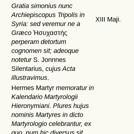
Gratia simonius nunc
Archiepiscopus Tripolis in
XIII Maji.
Syria: sed veremur ne a
Græco
Ἡσυχαστής
perperam detortum
cognomen sit; adeoque
notetur
S. Jonnnes
Silentarius,
cujus Acta
illustravimus
.
Hermes Martyr
memoratur in
Kalendario Martyrologii
Hieronymiani. Plures hujus
nominis Martyres in dicto
Martyrologio celebrantur, ex
quo, num hic diversus sit