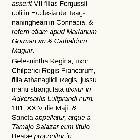
asserit
VII filias Fergussii
coli in Ecclesia de Teag-
naninghean in Connacia,
&
referri etiam apud Marianum
Gormanum & Cathaldum
Maguir
.
Gelesuintha Regina, uxor
Chilperici Regis Francorum,
filia Athanagildi Regis, jussu
mariti strangulata
dicitur in
Adversariis Luitprandi num.
181, XXIV die Maji,
&
Sancta
appellatur, atque a
Tamajo Salazar cum titulo
Beatæ
proponitur in