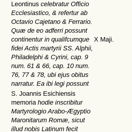
Leontinus
celebratur Officio
Ecclesiastico, & refertur ab
Octavio Cajetano & Ferrario.
Quæ de eo adferri possunt
continentur in qualifcumque
X Maji.
fidei Actis martyrii SS. Alphii,
Philadelphi & Cyrini, cap. 9
num. 61 & 66, cap. 10 num.
76, 77 & 78, ubi ejus obitus
narratur. Ea ibi legi possunt
S. Joannis Esichiensis
memoria
hodie inscribitur
Martyrologio Arabo-Ægyptio
Maronitarum Romæ, sicut
illud nobis Latinum fecit