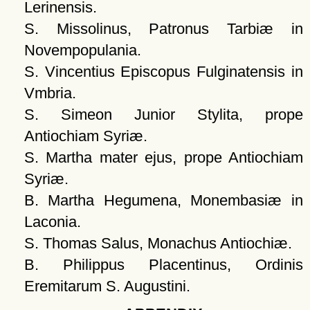
Lerinensis.
S. Missolinus, Patronus Tarbiæ in
Novempopulania.
S. Vincentius Episcopus Fulginatensis in
Vmbria.
S. Simeon Junior Stylita, prope
Antiochiam Syriæ.
S. Martha mater ejus, prope Antiochiam
Syriæ.
B. Martha Hegumena, Monembasiæ in
Laconia.
S. Thomas Salus, Monachus Antiochiæ.
B. Philippus Placentinus, Ordinis
Eremitarum S. Augustini.