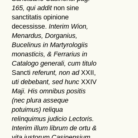
165, qui addit
non sine
sanctitatis opinione
decessisse.
Interim Wion,
Menardus, Dorganius,
Bucelinus in Martyrologiis
monasticis, & Ferrarius in
Catalogo generali, cum titulo
Sancti
referunt, non ad
XXII,
uti debebant, sed hunc
XXIV
Maji. His omnibus positis
(nec plura asseque
potuimus) reliqua
relinquimus judicio Lectoris.
Interim illum librum de ortu &
vita justorum Casinensium