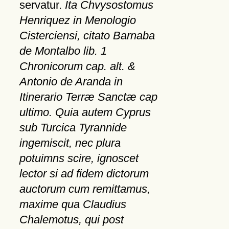
servatur.
Ita Chvysostomus
Henriquez in Menologio
Cisterciensi, citato Barnaba
de Montalbo lib. 1
Chronicorum cap. alt. &
Antonio de Aranda in
Itinerario Terræ Sanctæ cap
ultimo. Quia autem Cyprus
sub Turcica Tyrannide
ingemiscit, nec plura
potuimns scire, ignoscet
lector si ad fidem dictorum
auctorum cum remittamus,
maxime qua Claudius
Chalemotus, qui post