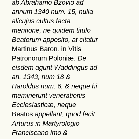
ab Abrahamo Bzovio ad
annum 1340 num. 15, nulla
alicujus cultus facta
mentione, ne quidem titulo
Beatorum apposito, at citatur
Martinus Baron. in Vitis
Patronorum Poloniæ.
De
eisdem agunt Waddingus ad
an. 1343, num 18 &
Haroldus num. 6, & neque hi
meminerunt venerationis
Ecclesiasticæ, neque
Beatos
appellant, quod fecit
Arturus in Martyrologio
Franciscano imo &