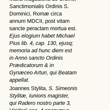
Sanctimonialis Ordinis S.
Dominici, Romæ circa
annum MDCII, post vitam
sancte peractam mortua est.
Ejus elogium habet Michael
Pius lib. 4, cap. 130, ejusq;
memoria ad hunc diem est
in Anno sancto Ordinis
Prædicatorum & in
Gynæceo Arturi, qui Beatam
appellat
.
Joannes Stylita,
S. Simeonis
Stylitæ, Iunioris magister,
qui Radero nostro parte 3,