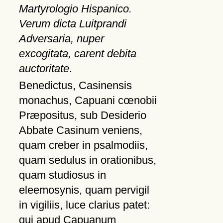
Martyrologio Hispanico.
Verum dicta Luitprandi
Adversaria, nuper
excogitata, carent debita
auctoritate
.
Benedictus, Casinensis
monachus, Capuani cœnobii
Præpositus, sub Desiderio
Abbate Casinum veniens,
quam creber in psalmodiis,
quam sedulus in orationibus,
quam studiosus in
eleemosynis, quam pervigil
in vigiliis, luce clarius patet:
qui apud Capuanum