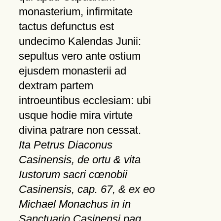
monasterium, infirmitate
tactus defunctus est
undecimo Kalendas Junii:
sepultus vero ante ostium
ejusdem monasterii ad
dextram partem
introeuntibus ecclesiam: ubi
usque hodie mira virtute
divina patrare non cessat.
Ita Petrus Diaconus
Casinensis, de ortu & vita
Iustorum sacri cœnobii
Casinensis, cap. 67, & ex eo
Michael Monachus in in
Sanctuario Casinensi pag.