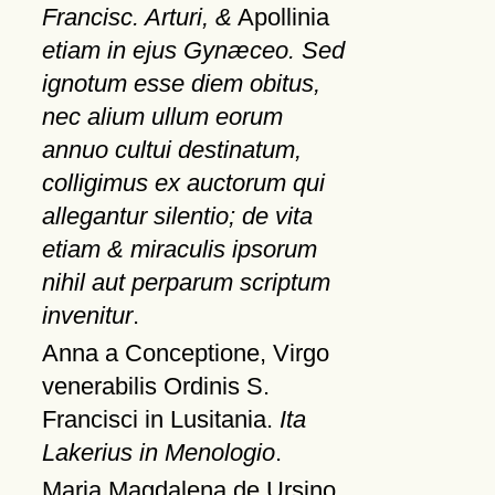
Francisc. Arturi, &
Apollinia
etiam in ejus Gynæceo. Sed
ignotum esse diem obitus,
nec alium ullum eorum
annuo cultui destinatum,
colligimus ex auctorum qui
allegantur silentio; de vita
etiam & miraculis ipsorum
nihil aut perparum scriptum
invenitur
.
Anna a Conceptione, Virgo
venerabilis Ordinis S.
Francisci in Lusitania.
Ita
Lakerius in Menologio
.
Maria Magdalena de Ursino,