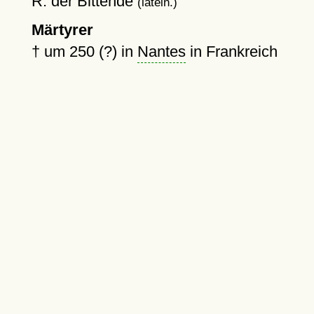
R: der Bittende
(latein.)
Märtyrer
†
um 250 (?)
in
Nantes
in Frankreich