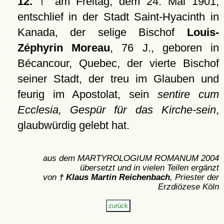
12.
† am Freitag, dem 24. Mai 1901,
entschlief in der Stadt Saint-Hyacinth in
Kanada, der selige Bischof
Louis-
Zéphyrin Moreau
, 76 J., geboren in
Bécancour, Quebec, der vierte Bischof
seiner Stadt, der treu im Glauben und
feurig im Apostolat, sein
sentire cum
Ecclesia, Gespür für das Kirche-sein
,
glaubwürdig gelebt hat.
aus dem MARTYROLOGIUM ROMANUM 2004
übersetzt und in vielen Teilen ergänzt
von
† Klaus Martin Reichenbach
, Priester der
Erzdiözese Köln