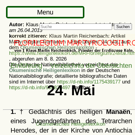
Menu
Autor:
Klaus Martin Reichenbach -
zuletzt aktualisiert
Suchen
am
26.04.2015
korrekt zitieren:
Klaus Martin Reichenbach: Artikel
Martyrologium Romanum - Flori-Legium: 24. Mai, aus
dem
Ökumenischen Heiligenlexikon
-
https://www.heiligenlexikon.de/MRFlorilegium/24Mai.htm
, abgerufen am 8. 8. 2026
Die Deutsche Nationalbibliothek verzeichnet das
Einführung
Verzeichnis der Übersichten
Ökumenische Heiligenlexikon
in der Deutschen
Nationalbibliografie; detaillierte bibliografische Daten
sind im Internet über
https://d-nb.info/1175439177
und
24. Mai
https://d-nb.info/969828497
abrufbar.
1.
† Gedächtnis des heiligen
Manaën
,
eines Jugendgefährten des Tetrarchen
Ökumenisches Heiligenlexikon
Herodes, der in der Kirche von Antiochia