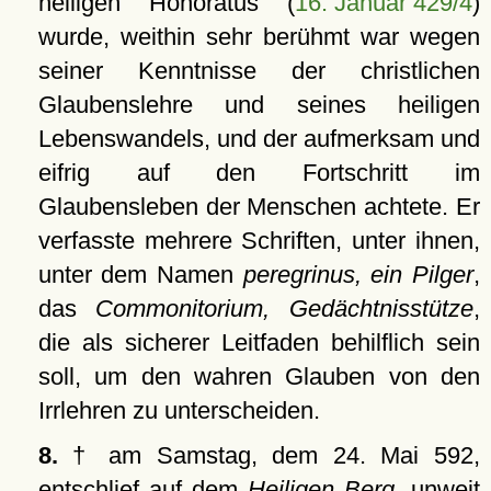
heiligen Honoratus (
16. Januar 429/4
)
wurde, weithin sehr berühmt war wegen
seiner Kenntnisse der christlichen
Glaubenslehre und seines heiligen
Lebenswandels, und der aufmerksam und
eifrig auf den Fortschritt im
Glaubensleben der Menschen achtete. Er
verfasste mehrere Schriften, unter ihnen,
unter dem Namen
peregrinus, ein Pilger
,
das
Commonitorium, Gedächtnisstütze
,
die als sicherer Leitfaden behilflich sein
soll, um den wahren Glauben von den
Irrlehren zu unterscheiden.
8.
† am Samstag, dem 24. Mai 592,
entschlief auf dem
Heiligen Berg
, unweit