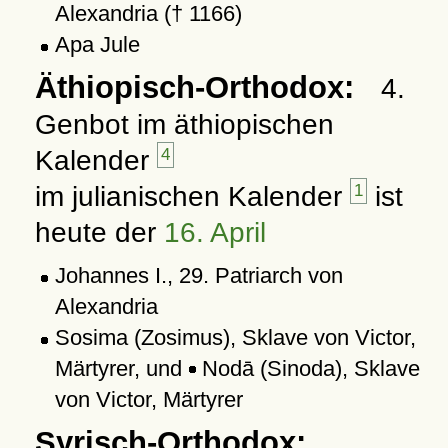
Alexandria († 1166)
Apa Jule
Äthiopisch-Orthodox:
4.
Genbot im äthiopischen
Kalender
4
im julianischen Kalender
1
ist
heute der
16. April
Johannes I., 29. Patriarch von
Alexandria
Sosima (Zosimus), Sklave von Victor,
Märtyrer, und
Nodā (Sinoda), Sklave
von Victor, Märtyrer
Syrisch-Orthodox: