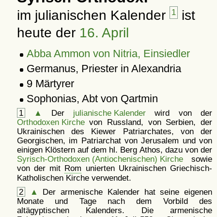
im julianischen Kalender
1
ist
heute der
16. April
Abba Ammon von Nitria, Einsiedler
Germanus, Priester in Alexandria
9 Märtyrer
Sophonias, Abt von Qartmin
1
▲
Der
julianische Kalender
wird von der
Orthodoxen Kirche
von Russland, von Serbien, der
Ukrainischen des Kiewer Patriarchates, von der
Georgischen, im Patriarchat von Jerusalem und von
einigen Klöstern auf dem hl. Berg Athos, dazu von der
Syrisch-Orthodoxen (Antiochenischen) Kirche
sowie
von der mit
Rom
unierten Ukrainischen Griechisch-
Katholischen Kirche verwendet.
2
▲
Der armenische Kalender hat seine eigenen
Monate und Tage nach dem Vorbild des
altägyptischen Kalenders. Die armenische