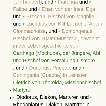
Jahrhundert)
, und
Fiarchua
und
Failbe
und
Enan von der Insel Ega
und
Breccan, Bischof von Magbile
,
und
Lucridius von Kill-Lucridhe, Abt in
Clonmacnoise
, und
Domongenus,
Bischof von Tuaim-Muscraig, erwähnt
in der Lebensgeschichte von
Carthago (Mochuda), der Jüngere, Abt
und Bischof von Fercal und Lismore
, und
Donanus, Priester
, und
Coningenia (Cuacha) in Leinster
Dietrich von Thoreida, Missionsbischof,
Märtyrer
Diodorus, Diakon, Märtyrer, und
Rhodopianus, Diakon, Märtyrer in