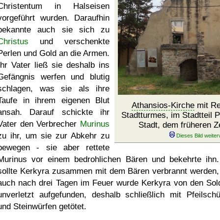
Christentum in Halseisen
vorgeführt wurden. Daraufhin
bekannte auch sie sich zu
Christus
und verschenkte
Perlen und Gold an die Armen.
Ihr Vater ließ sie deshalb ins
Gefängnis werfen und blutig
schlagen, was sie als ihre
Taufe in ihrem eigenen Blut
Athansios-Kirche
mit Re
ansah. Darauf schickte ihr
Stadtturmes, im Stadtteil P
Vater den Verbrecher
Murinus
Stadt, dem früheren Z
zu ihr, um sie zur Abkehr zu
bewegen - sie aber rettete
Murinus vor einem bedrohlichen Bären und bekehrte ihn
sollte Kerkyra zusammen mit dem Bären verbrannt werden,
auch nach drei Tagen im Feuer wurde Kerkyra von den Sol
unverletzt aufgefunden, deshalb schließlich mit Pfeilsch
und Steinwürfen getötet.