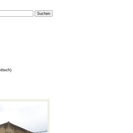
Suchen
itisch)