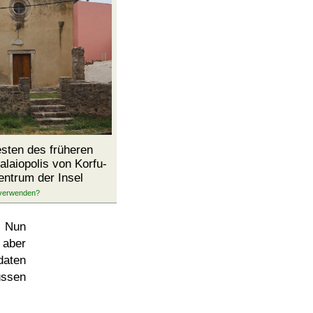
sten des früheren
alaiopolis von Korfu-
entrum der Insel
. Nun
 aber
daten
üssen