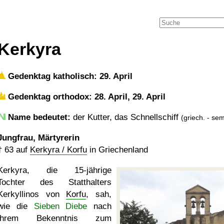
Kerkyra
Gedenktag katholisch: 29. April
Gedenktag orthodox: 28. April, 29. April
Name bedeutet:
der Kutter, das Schnellschiff
(griech. - sem
Jungfrau, Märtyrerin
†
63
auf
Kerkyra / Korfu
in Griechenland
Kerkyra, die 15-jährige
Tochter des Statthalters
Kerkyllinos von
Korfu
, sah,
wie die
Sieben Diebe
nach
ihrem Bekenntnis zum