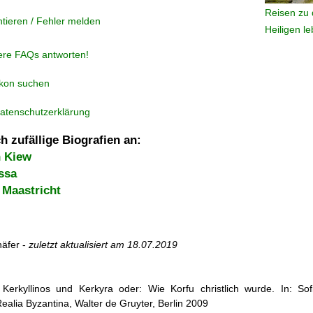
Reisen zu 
tieren / Fehler melden
Heiligen l
ere FAQs antworten!
ikon suchen
atenschutzerklärung
h zufällige Biografien an:
n Kiew
ssa
 Maastricht
äfer -
zuletzt aktualisiert am
18.07.2019
 Kerkyllinos und Kerkyra oder: Wie Korfu christlich wurde. In: So
ealia Byzantina, Walter de Gruyter, Berlin 2009