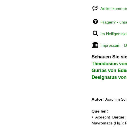
Artikel kommen
Fragen? - uns
Im Heiligenlex
Impressum
-
D
Schauen Sie sic
Theodosius vo
Gurias von Ede
Designatus von
Autor:
Joachim Sch
Quellen:
• Albrecht Berger:
Mavromatis (Hg.): R