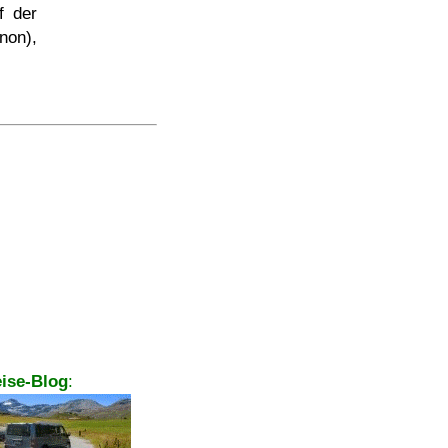
f der
non),
ise-Blog
: