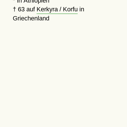
* in Äthiopien
†
63
auf
Kerkyra / Korfu
in
Griechenland